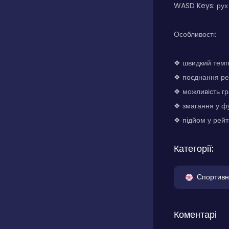
WASD Keys: рух
Особливості:
❖ швидкий темп 
❖ поєднання реф
❖ можливість гр
❖ змагання у ф
❖ підйом у рейт
Категорії:
Спортивн
Коментарі