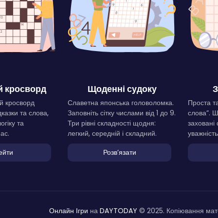
 кросворд
Щоденні судоку
З
й кросворд
Славетна японська головоломка.
Проста та
дказки та слова,
Заповніть сітку числами від 1 до 9.
слова”. 
огіку та
Три рівні складності щодня:
заховані 
ас.
легкий, середній і складний.
уважність
ейти
Розвʼязати
Онлайн Ігри
на
DAYTODAY
© 2025. Копіювання мате