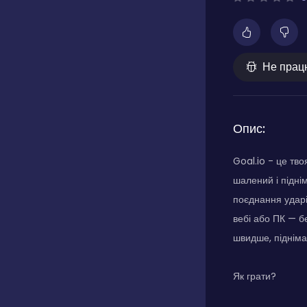
Не прац
Опис:
Goal.io - це тв
шалений і підні
поєднання ударі
вебі або ПК — б
швидше, підніма
Як грати?