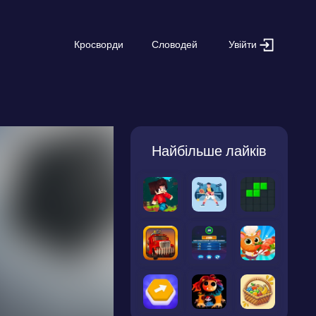
Увійти
Кросворди
Словодей
Найбільше лайків