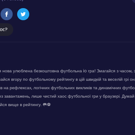
ює?
оя нова улюблена безкоштовна футбольна io гра! Змагайся з часом, 
майся вгору по футбольному рейтингу в цій швидкій та веселій грі о
в на рефлексах, логічних футбольних викликів та динамічних футбол
ез завантажень, лише чистий хаос футбольної гри у браузері. Думай
йся вище в рейтингу. 🥅⚽