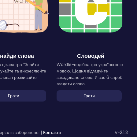
найди слова
Словодей
 цікава гра “Знайти
Wordle-подібна гра українською
Шукайте та викреслюйте
мовою. Щодня відгадуйте
слова і розвивайте
закодоване слово. У вас 6 спроб
.
вгадати слово.
Грати
Грати
ріалів заборонено. |
Контакти
V-2.1.3