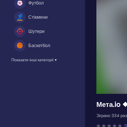
Футбол
Стікмени
Шутери
Баскетбол
Показати інші категорії ▾
Мета.io ❖
Зіграно 334 раз
0