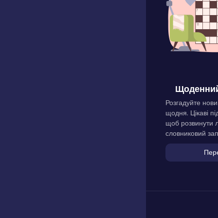
Щоденний
Розгадуйте нови
щодня. Цікаві пі
щоб розвинути л
словниковий зап
Пер