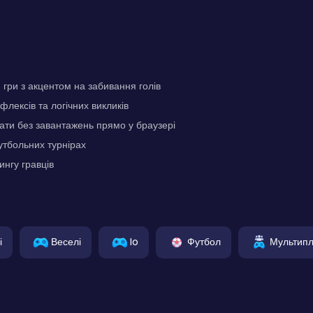
гри з акцентом на забивання голів
лексів та логічних викликів
ати без завантажень прямо у браузері
утбольних турнірах
ингу гравців
і
Веселі
Io
Футбол
Мультип