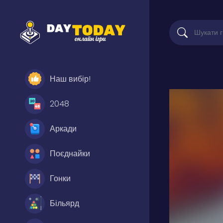
Наш вибір!
2048
Аркади
Поєднайки
Гонки
Більярд