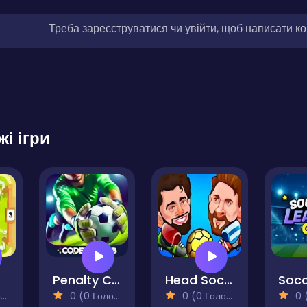
Треба зареєструватися чи увійти, щоб написати к
жі ігри
Penalty Challenge
Head Soccer 2022
)
0 (0 Голосів)
0 (0 Голосів)
0 (0