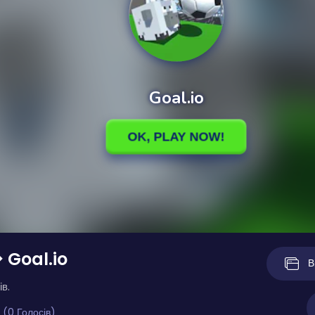
 Goal.io
В
ів.
 (0 Голосів)