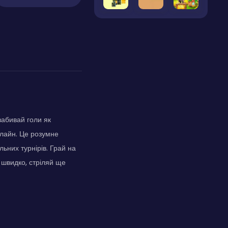
забивай голи як
нлайн. Це розумне
ьних турнірів. Грай на
 швидко, стріляй ще