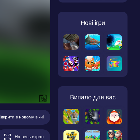
Нові ігри
Випало для вас
ідкрити в новому вікні
На весь екран