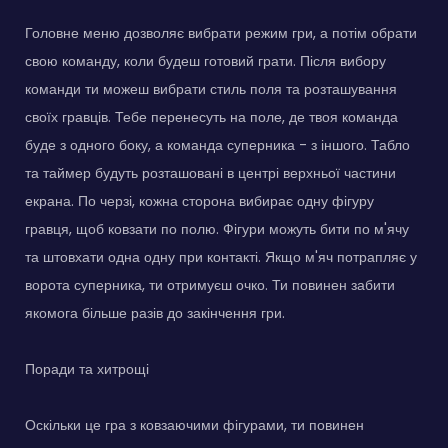
Головне меню дозволяє вибрати режим гри, а потім обрати
свою команду, коли будеш готовий грати. Після вибору
команди ти можеш вибрати стиль поля та розташування
своїх гравців. Тебе перенесуть на поле, де твоя команда
буде з одного боку, а команда суперника - з іншого. Табло
та таймер будуть розташовані в центрі верхньої частини
екрана. По черзі, кожна сторона вибирає одну фігуру
гравця, щоб ковзати по полю. Фігури можуть бити по м'ячу
та штовхати одна одну при контакті. Якщо м'яч потрапляє у
ворота суперника, ти отримуєш очко. Ти повинен забити
якомога більше разів до закінчення гри.
Поради та хитрощі
Оскільки це гра з ковзаючими фігурами, ти повинен