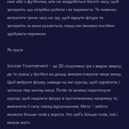
нею або з футболом, але не знадобиться багато часу, щоб
зрозуміти, що потрібно робити і як перемогти. Ти повинен
витратити трохи часу на гру, щоб відчути фігури та
зрозуміти, як вони рухаються, перш ніж зможеш постійно
здобувати перемоги.
Як грати
Soccer Tournament - це 2D спортивна гра з видом зверху,
де ти граєш у футбол на дошці, використовуючи лише мишу.
Щоб вибрати фігуру, наведи на неї курсор, щоб підсвітити, і
затисни ліву кнопку миші. Потім ти можеш перетягнути
курсор, щоб націлити фігуру в протилежному напрямку та
визначити її силу перед відпусканням. Мета - забити
якомога більше голів у ворота. Хто заб'є більше голів, той і
виграє матч.