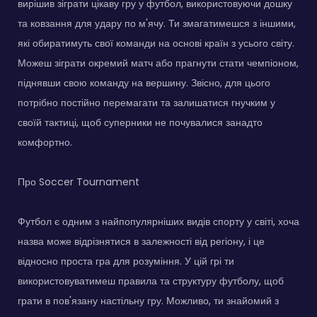
вирішив зіграти цікаву гру у футбол, використовуючи дошку
та ковзання для удару по м'ячу. Ти змагатимешся з іншими,
які обиратимуть свої команди на основі країн з усього світу.
Можеш зіграти окремий матч або прагнути стати чемпіоном,
піднявши свою команду на вершину. Звісно, для цього
потрібно постійно перемагати та залишатися гнучким у
своїй тактиці, щоб суперники не почувалися занадто
комфортно.
Про Soccer Tournament
Футбол є одним з найпопулярніших видів спорту у світі, хоча
назва може відрізнятися в залежності від регіону, і це
відносно проста гра для розуміння. У цій грі ти
використовуватимеш правила та структуру футболу, щоб
грати в пов'язану настільну гру. Можливо, ти знайомий з