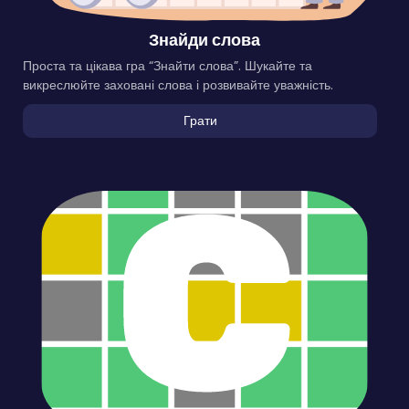
Знайди слова
Проста та цікава гра “Знайти слова”. Шукайте та
викреслюйте заховані слова і розвивайте уважність.
Грати