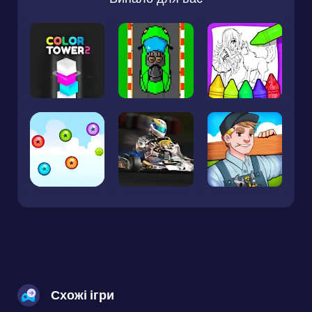
Схожі ігри