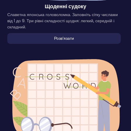
Щоденні судоку
Славетна японська головоломка. Заповніть сітку числами
від 1 до 9. Три рівні складності щодня: легкий, середній і
складний.
Розвʼязати