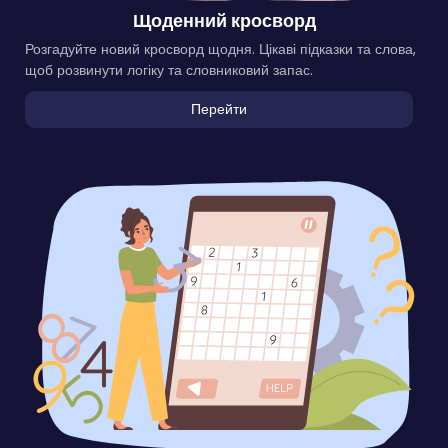
Щоденний кросворд
Розгадуйте новий кросворд щодня. Цікаві підказки та слова,
щоб розвинути логіку та словниковий запас.
Перейти