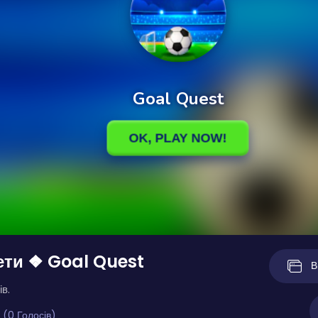
ети ❖ Goal Quest
В
ів.
 (0 Голосів)