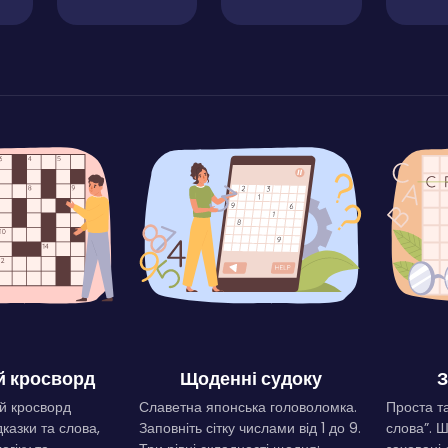
 кросворд
Щоденні судоку
З
й кросворд
Славетна японська головоломка.
Проста та
дказки та слова,
Заповніть сітку числами від 1 до 9.
слова”. 