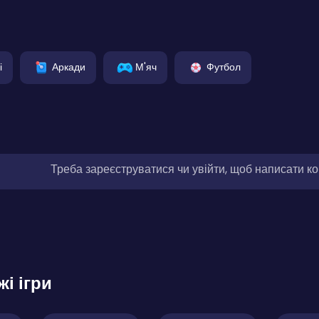
і
Аркади
М'яч
Футбол
Треба зареєструватися чи увійти, щоб написати к
жі ігри