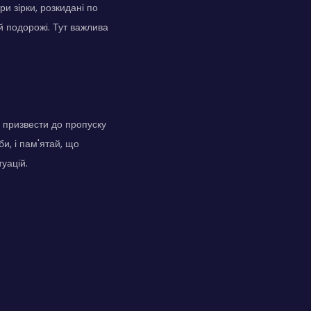
ри зірки, розкидані по
й подорожі. Тут важлива
е призвести до пропуску
и, і пам'ятай, що
уацій.