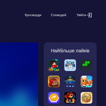
Увійти
Кросворди
Словодей
Найбільше лайків