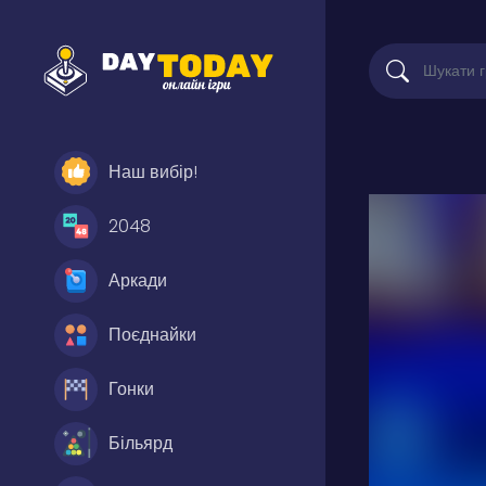
Наш вибір!
2048
Аркади
Поєднайки
Гонки
Більярд