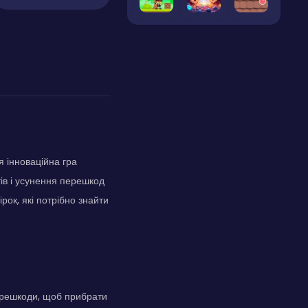
я інноваційна гра
ів і усунення перешкод
ок, які потрібно знайти
перешкоди, щоб прибрати