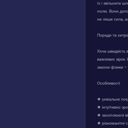
їх і звільнити ш
полю. Вони допо
не лише сила, ал
Поради та хитр
Хоча швидкість 
важливих зірок.
закони фізики - 
Особливості
❖ унікальне поє
❖ інтуїтивно зро
❖ захоплюючі в
❖ різноманітні с