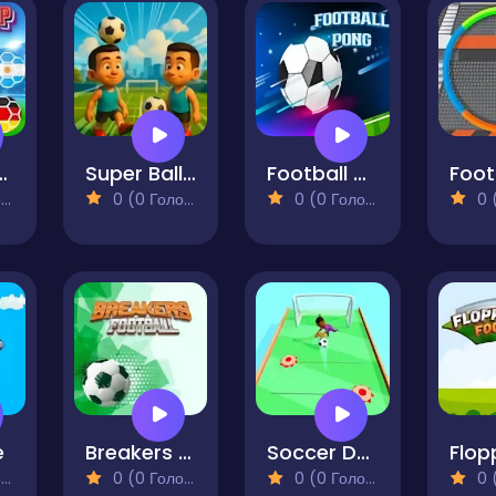
Cup Score
Super Ball Juggling Remix
Football Pong
)
0 (0 Голосів)
0 (0 Голосів)
0 (0
e
Breakers Football
Soccer Dash
)
0 (0 Голосів)
0 (0 Голосів)
0 (0