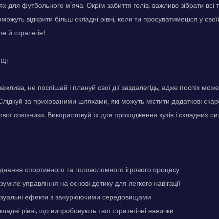
лях для футбольного м'яча. Окрім забиття голів, важливо зібрати всі т
можуть відкрити більш складні рівні, коли ти просуватимешся у свої
е й стратегія!
ощі
важлива, не поспішай і плануй свої дії заздалегідь, адже поспіх мож
 Слідкуй за прихованими шляхами, які можуть містити додаткові скарб
твої союзники. Використовуй їх для проходження кутів і складних сит
днання спортивного та головоломного ігрового процесу
зуміле управління на основі дотику для легкого навігації
ізуальні ефекти з занурюючими середовищами
кладні рівні, що випробовують твої стратегічні навички