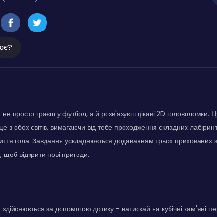
ює?
 не просто граєш у футбол, а й розв'язуєш цікаві 2D головоломки. Ц
е з обох світів, вимагаючи від тебе проходження складних лабіринт
иття гола. Завдання ускладнюється додаванням трьох прихованих зір
, щоб відкрити нові пригоди.
 здійснюється за допомогою дотику - натискай на кубічні кам'яні 