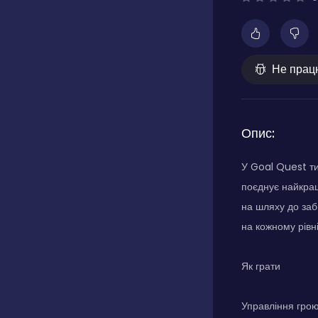
Не прац
Опис:
У Goal Quest ти
поєднує найкращ
на шляху до заб
на кожному рівні
Як грати
Управління грою