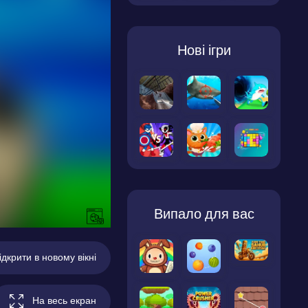
Нові ігри
Випало для вас
ідкрити в новому вікні
На весь екран