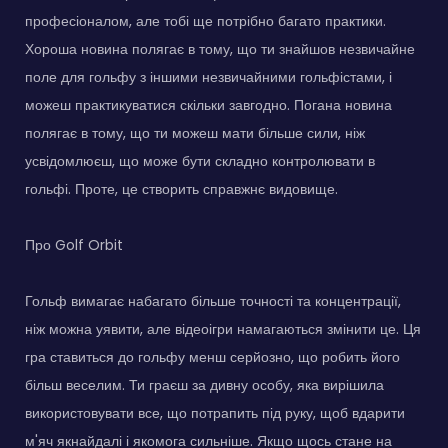
професіоналом, але тобі ще потрібно багато практики.
Хороша новина полягає в тому, що ти знайшов незвичайне
поле для гольфу з іншими незвичайними гольфістами, і
можеш практикуватися скільки завгодно. Погана новина
полягає в тому, що ти можеш мати більше сили, ніж
усвідомлюєш, що може бути складно контролювати в
гольфі. Проте, це створить справжнє видовище.
Про Golf Orbit
Гольф вимагає набагато більше точності та концентрації,
ніж можна уявити, але відеоігри намагаються змінити це. Ця
гра ставиться до гольфу менш серйозно, що робить його
більш веселим. Ти граєш за дивну особу, яка вирішила
використовувати все, що потрапить під руку, щоб вдарити
м'яч якнайдалі і якомога сильніше. Якщо щось стане на