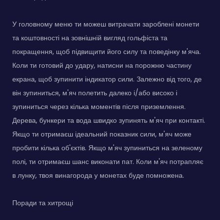
У головному меню ти можеш витрачати зароблені монети
та коштовності на зовнішній вигляд гольфіста та
покращення, щоб підвищити його силу та поведінку м'яча.
Коли ти готовий до удару, натисни на порожню частину
екрана, щоб зупинити індикатор сили. Залежно від того, де
він зупиниться, м'яч полетить далеко і/або високо і
зупиниться через кілька моментів після приземлення.
Дерева, бункери та вода швидко зупинять м'яч при контакті.
Якщо ти отримаєш ідеальний показник сили, м'яч може
пробити кілька об'єктів. Якщо м'яч зупиниться на зеленому
полі, ти отримаєш шанс виконати пат. Коли м'яч потрапляє
в лунку, твоя винагорода у монетах буде помножена.
Поради та хитрощі