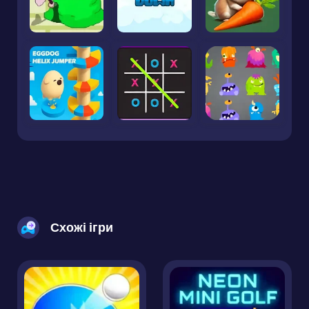
Схожі ігри