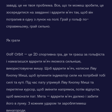
заваді, це не твоя проблема. Все, що ти можеш зробити, це
зосередитися на завданні і вдарити м'яч так, щоб він
потрапив в одну з лунок на полі. Грай у гольф по-
справжньому, грай сильно.
Як грати
Golf Orbit — це 2D спортивна гра, де ти граєш за гольфіста
і намагаєшся вдарити м'яч якомога сильніше,
використовуючи мишу. Щоб вдарити м'яч, натисни Ліву
Кнопку Миші, щоб зупинити індикатор сили на потрібній тобі
силі та куті. Під час пату утримуй Ліву Кнопку Миші та
перетягни курсор, щоб змінити напрямок, потім відпусти,
щоб виконати пат. Мета — вдарити м'яч далеко і забити
його в лунку. З кожним ударом ти зароблятимеш
винагороди.