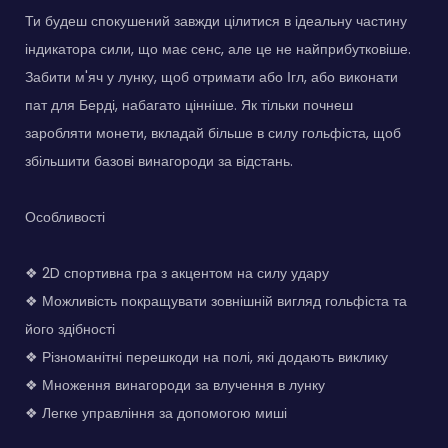
Ти будеш спокушений завжди цілитися в ідеальну частину
індикатора сили, що має сенс, але це не найприбутковіше.
Забити м'яч у лунку, щоб отримати або Ігл, або виконати
пат для Берді, набагато цінніше. Як тільки почнеш
заробляти монети, вкладай більше в силу гольфіста, щоб
збільшити базові винагороди за відстань.
Особливості
❖ 2D спортивна гра з акцентом на силу удару
❖ Можливість покращувати зовнішній вигляд гольфіста та
його здібності
❖ Різноманітні перешкоди на полі, які додають виклику
❖ Множення винагороди за влучення в лунку
❖ Легке управління за допомогою миші