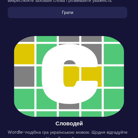
викреслюйте заховані слова і розвивайте уважність.
Грати
Словодей
Wordle-подібна гра українською мовою. Щодня відгадуйте