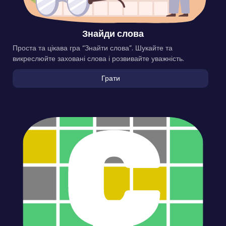
Знайди слова
Проста та цікава гра “Знайти слова”. Шукайте та
викреслюйте заховані слова і розвивайте уважність.
Грати