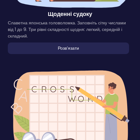
Щоденні судоку
Славетна японська головоломка. Заповніть сітку числами
від 1 до 9. Три рівні складності щодня: легкий, середній і
складний.
Розвʼязати