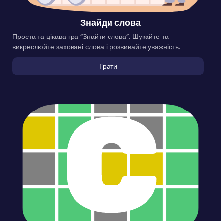
Знайди слова
Проста та цікава гра “Знайти слова”. Шукайте та
викреслюйте заховані слова і розвивайте уважність.
Грати