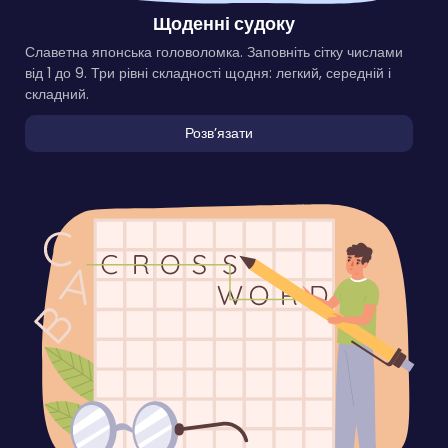
Щоденні судоку
Славетна японська головоломка. Заповніть сітку числами
від 1 до 9. Три рівні складності щодня: легкий, середній і
складний.
Розвʼязати