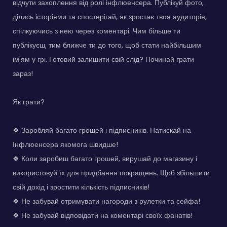
відчути захоплення від ролі інфлюенсера. Публікуй фото,
ділись історіями та спостерігай, як зростає твоя аудиторія,
спілкуючись з нею через коментарі. Чим більше ти
публікуєш, тим ближче ти до того, щоб стати найбільшим
ім'ям у грі. Готовий залишити свій слід? Починай грати
зараз!
Як грати?
❖ Заробляй багато грошей і підписників. Натискай на
Інфлюенсера якомога швидше!
❖ Коли заробиш багато грошей, вирушай до магазину і
використовуй їх для придбання покращень. Щоб збільшити
свій дохід і зростити кількість підписників!
❖ Не забувай отримувати нагороди з рулетки та сейфа!
❖ Не забувай відповідати на коментарі своїх фанатів!