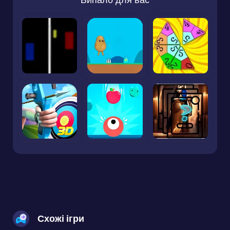
Схожі ігри