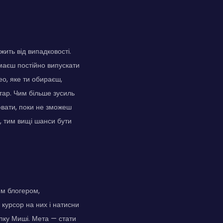
ить від випадковості.
 маєш постійно випускати
ео, яке ти обираєш,
тар. Чим більше зусиль
вати, поки не зможеш
, тим вищі шанси бути
им блогером,
курсор на них і натисни
опку Миші. Мета — стати