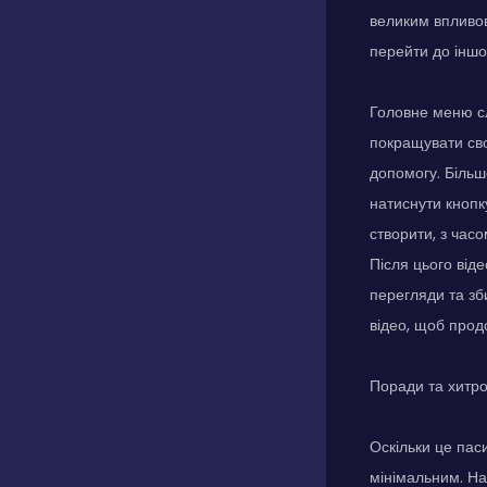
великим впливов
перейти до іншо
Головне меню сл
покращувати сво
допомогу. Більш
натиснути кнопк
створити, з часо
Після цього віде
перегляди та зб
відео, щоб прод
Поради та хитр
Оскільки це пас
мінімальним. На