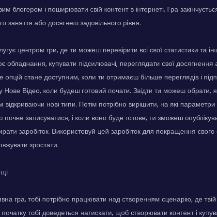
им блогером і поширювати свій контент в інтернеті. Гра закінчуєтьс
го заняття або досягнеш задовільного рівня.
угує центром гри, де ти можеш перевірити всі свої статистики та і
є обладнання, купувати підсилювачі, переглядати свої досягнення 
е опцій стане доступним, коли ти отримаєш більше переглядів і під
у Нове Відео, коли будеш готовий почати. Звідти ти можеш обрати, 
м відкриваючи нові типи. Потім потрібно вирішити, на які параметри
о почне записуватися, і коли воно буде готове, ти зможеш опублікув
ирати заробіток. Використовуй цей заробіток для покращення свого 
овжувати зростати.
ощі
ивна гра, тобі потрібно працювати над створенням сценарію, де твій
 початку тобі доведеться натискати, щоб створювати контент і купув