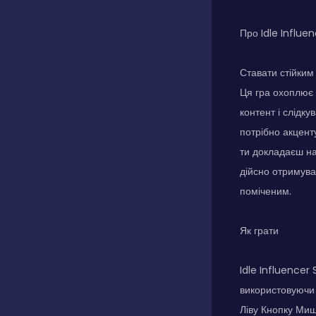
Про Idle Influe
Ставати стійким
Ця гра охоплює 
контент і слідк
потрібно акцент
ти докладаєш н
дійсно отримува
поміченим.
Як грати
Idle Influencer
використовуючи 
Ліву Кнопку Миш