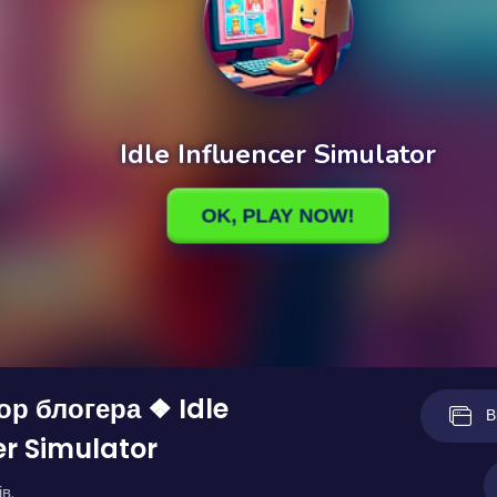
р блогера ❖ Idle
В
er Simulator
в.