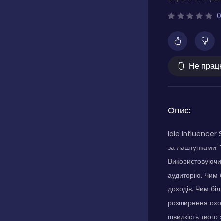
0
Не прац
Опис:
Idle Influencer
за лаштунками. 
Використовуючи 
аудиторію. Чим 
доходів. Чим бі
розширення охоп
швидкість твого 