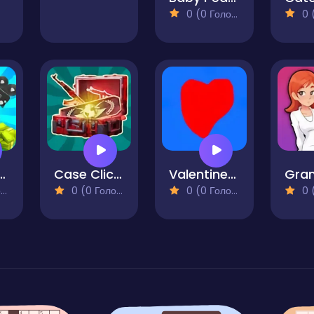
0 (0 Голосів)
0 (0
mpire Idle Tycoon
Case Clicker
Valentines Day Clicker
)
0 (0 Голосів)
0 (0 Голосів)
0 (0