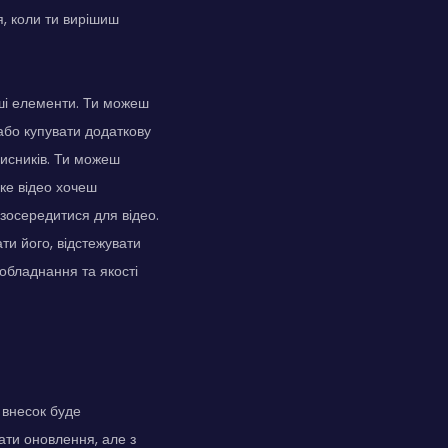
я, коли ти вирішиш
нші елементи. Ти можеш
або купувати додаткову
писників. Ти можеш
яке відео хочеш
 зосередитися для відео.
ати його, відстежувати
обладнання та якості
 внесок буде
ати оновлення, але з