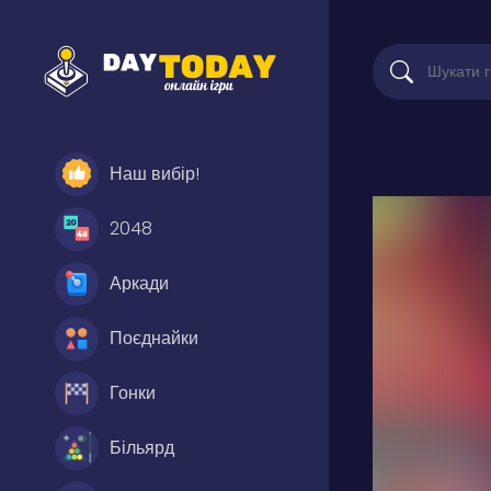
Наш вибір!
2048
Аркади
Поєднайки
Гонки
Більярд