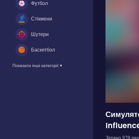
Футбол
Стікмени
Шутери
Баскетбол
Показати інші категорії ▾
Симулято
Influenc
Зіграно 379 разі