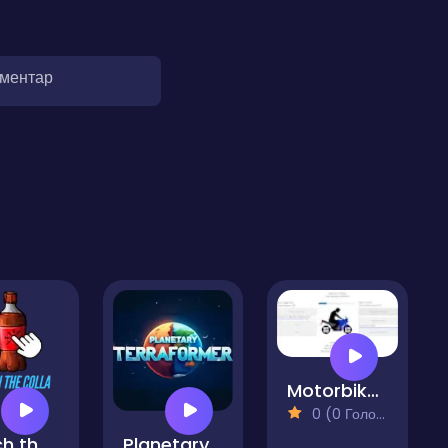
оментар
Motorbike Clicker
0 (0 Голосів)
Catch the Colla
Planetary Terraformer