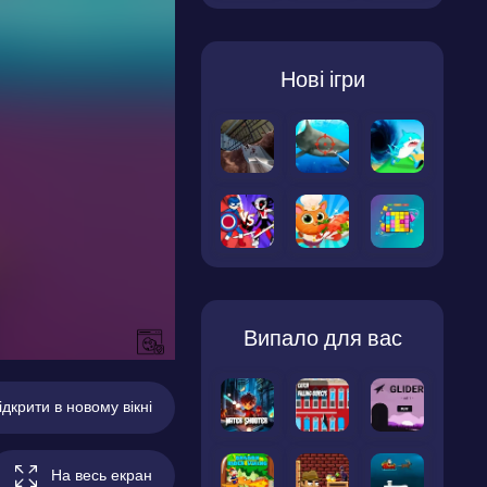
Нові ігри
Випало для вас
ідкрити в новому вікні
На весь екран