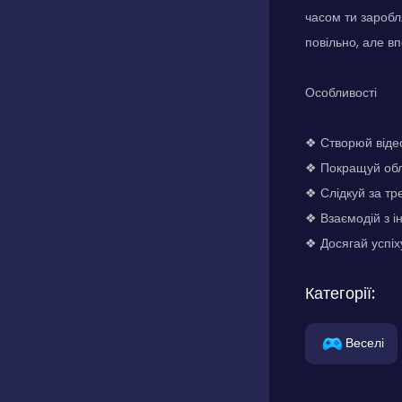
часом ти заробл
повільно, але в
Особливості
❖ Створюй віде
❖ Покращуй обл
❖ Слідкуй за т
❖ Взаємодій з 
❖ Досягай успі
Категорії:
Веселі