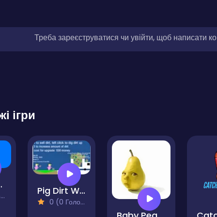
Треба зареєструватися чи увійти, щоб написати к
жі ігри
 Simulator
Pig Dirt Worker
)
0 (0 Голосів)
Baby Pear Clicker