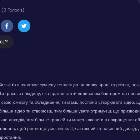
 (0 Голосів)
ює?
 Simulator охоплює сучасну тенденцію на ринку праці та розваг, пок
Ти граєш за людину, яка прагне стати впливовим блогером на повн
свою кімнату та обладнання, ти маєш постійно створювати відео, 
більше відео ти створюєш, тим більше уваги отримуєш, що призводи
льше доходів, тим більше грошей ти можеш вкласти в покращення о
лення, щоб рости ще успішніше. Це активний та пасивний досвід, д
зростання.