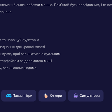
ятимеш більше, роблячи менше. Пам'ятай бути послідовним, і ти по
певнено.
о та нарощуй аудиторію
аднання для кращої якості
рендами, щоб залишатися актуальним
інтерфейсом за допомогою миші
ху, залишаючись вдома
Пасивні ігри
Клікери
Симулятори