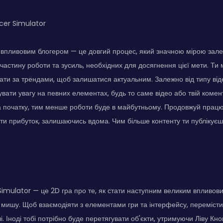
ncer Simulator
 впливовим блогером — це довгий процес, який значною мірою залеж
частину роботи та зусиль, необхідних для досягнення цієї мети. Ти
увати за трендами, щоб залишатися актуальним. Залежно від типу від
увати увагу на певних елементах, будь то саме відео або твій комен
а початку, тим менше роботи буде в майбутньому. Продовжуй працю
ти прибуток, залишаючись вдома. Чим більше контенту ти публікуєш
 Simulator — це 2D гра про те, як стати наступним великим впливов
мишу. Щоб взаємодіяти з елементами гри та інтерфейсу, перемісти 
і. Іноді тобі потрібно буде перетягувати об'єкти, утримуючи Ліву Кн