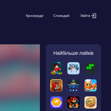
Увійти
Кросворди
Словодей
Найбільше лайків