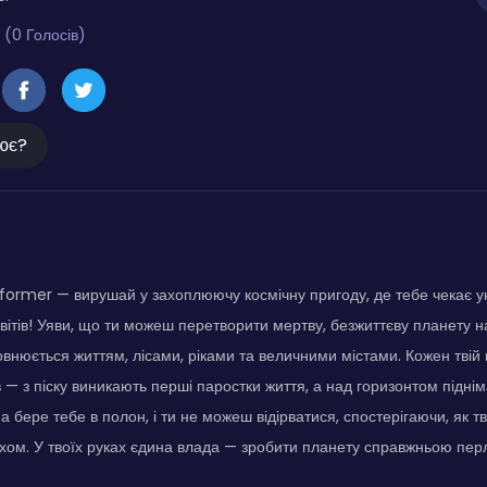
 (0 Голосів)
ює?
former — вирушай у захоплюючу космічну пригоду, де тебе чекає у
вітів! Уяви, що ти можеш перетворити мертву, безжиттєву планету на
нюється життям, лісами, ріками та величними містами. Кожен твій 
 — з піску виникають перші паростки життя, а над горизонтом підніма
 бере тебе в полон, і ти не можеш відірватися, спостерігаючи, як тві
хом. У твоїх руках єдина влада — зробити планету справжньою перл