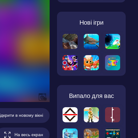
Нові ігри
Випало для вас
ідкрити в новому вікні
На весь екран