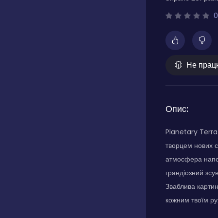
0
Не прац
Опис:
Planetary Terra
творцем нових с
атмосфера напов
грандіозний зсув
Зваблива картина
кожним твоїм ру