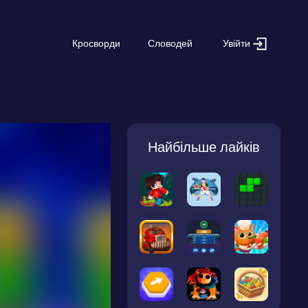
Увійти
Кросворди
Словодей
Найбільше лайків