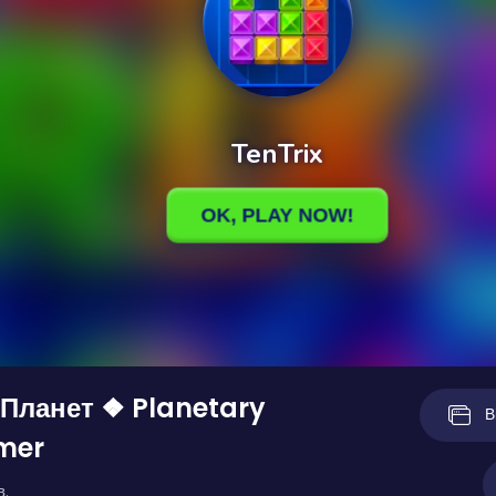
Планет ❖ Planetary
В
mer
в.