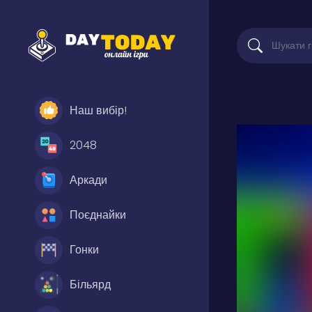
Наш вибір!
2048
Аркади
Поєднайки
Гонки
Більярд