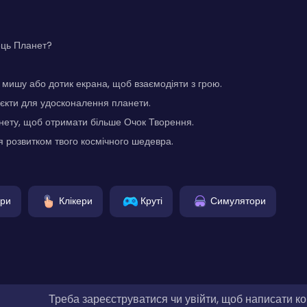
ець Планет?
мишу або дотик екрана, щоб взаємодіяти з грою.
'єкти для удосконалення планети.
нету, щоб отримати більше Очок Творення.
 розвитком твого космічного шедевра.
гри
Клікери
Круті
Симулятори
Треба зареєструватися чи увійти, щоб написати к