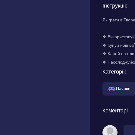
Інструкції:
Як грати в Твор
❖ Використовуй 
❖ Купуй нові об
❖ Клікай на пла
❖ Насолоджуйся
Категорії:
Пасивні і
Коментарі