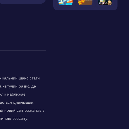
нікальний шанс стати
 квітучий оазис, де
клік наближає
ється цивілізація.
й новий світ розквітає з
иною всесвіту.