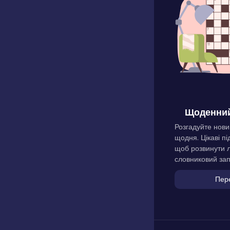
Щоденний
Розгадуйте нови
щодня. Цікаві пі
щоб розвинути л
словниковий зап
Пер