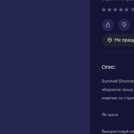
0
Не прац
Опис:
Survival Shoote
збираючи гроші,
навички та стра
Як грати
Використовуй кл