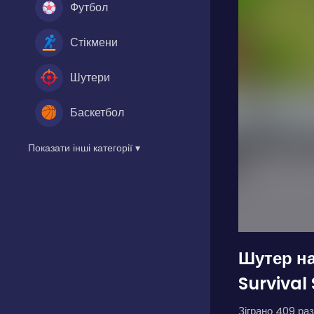
Футбол
Стікмени
Шутери
Баскетбол
Показати інші категорії ▾
Шутер н
Survival
Зіграно 409 раз