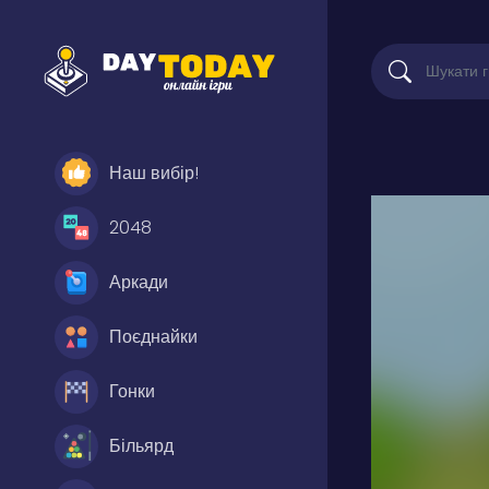
Наш вибір!
2048
Аркади
Поєднайки
Гонки
Більярд