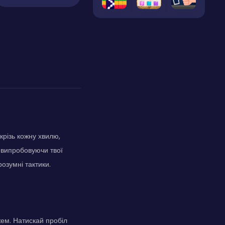
крізь кожну хвилю,
 випробовуючи твої
озумні тактики.
жем. Натискай пробіл