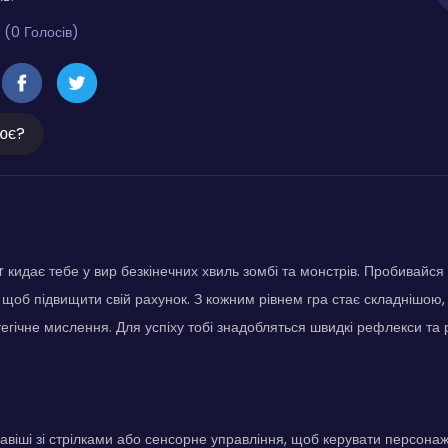
 (0 Голосів)
ює?
r кидає тебе у вир безкінечних хвиль зомбі та монстрів. Пробивайся 
 щоб підвищити свій рахунок. З кожним рівнем гра стає складнішою,
тегічне мислення. Для успіху тобі знадобляться швидкі рефлекси та р
авіші зі стрілками або сенсорне управління, щоб керувати персона