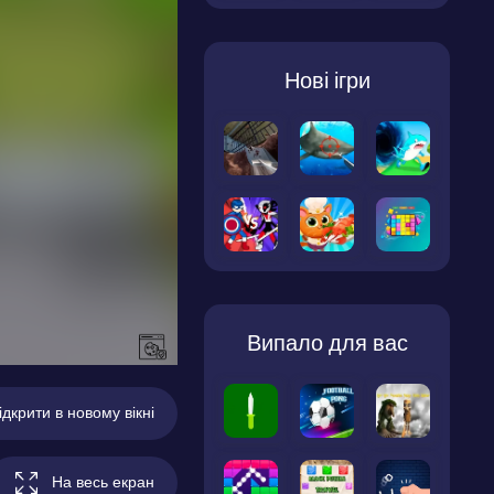
Нові ігри
Випало для вас
ідкрити в новому вікні
На весь екран