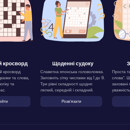
 кросворд
Щоденні судоку
З
й кросворд
Славетна японська головоломка.
Проста та
дказки та слова,
Заповніть сітку числами від 1 до 9.
слова”. 
огіку та
Три рівні складності щодня:
заховані 
ас.
легкий, середній і складний.
уважність
ейти
Розвʼязати