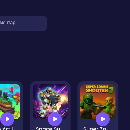
оментар
Train Artillery Adventure
Space Survivor
Super Zombie Shooter 2