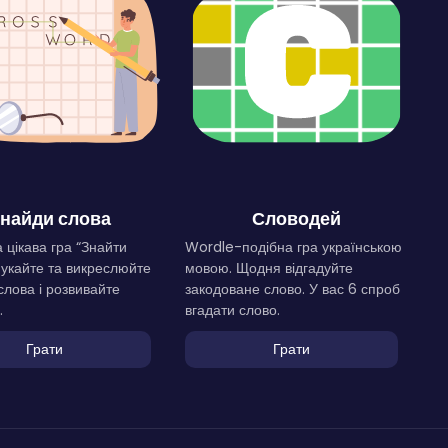
найди слова
Словодей
 цікава гра “Знайти
Wordle-подібна гра українською
Шукайте та викреслюйте
мовою. Щодня відгадуйте
слова і розвивайте
закодоване слово. У вас 6 спроб
.
вгадати слово.
Грати
Грати