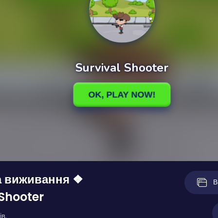
а виживання ❖
В
 Shooter
ів.