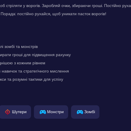
щоб стріляти у ворогів. Заробляй очки, збираючи гроші. Постійно руха
 Порада: постійно рухайся, щоб уникати пасток ворогів!
лі зомбі та монстрів
ирати гроші для підвищення рахунку
днішою з кожним рівнем
навичок та стратегічного мислення
си та розумні тактики для успіху
Шутери
Монстри
Зомбі