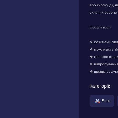
або кнопку дії, 
сильних ворогів.
Особливості
❖ безкінечні хви
❖ можливість зб
❖ гра стає скла
❖ випробування 
❖ швидкі рефлек
Категорії:
Екшн