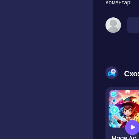
Коментарі
Схо
Mage Adventure - M