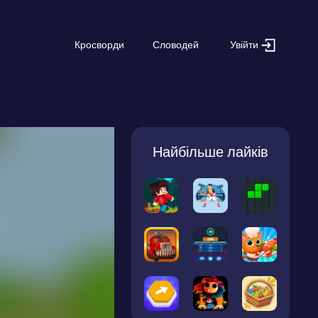
Увійти
Кросворди
Словодей
Найбільше лайків