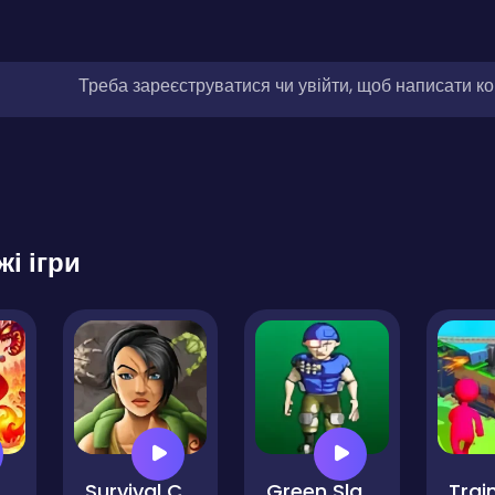
Треба зареєструватися чи увійти, щоб написати к
жі ігри
ighty Raid
Survival Commando
Green Slaughter