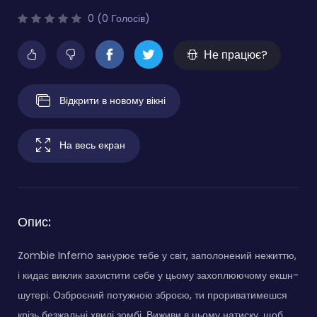
0 (0 Голосів)
Не працює?
Відкрити в новому вікні
На весь екран
Опис:
Zombie Inferno занурює тебе у світ, заполонений нежиттю,
і кидає виклик захистити себе у цьому захоплюючому екшн-
шутері. Озброєний потужною зброєю, ти прориватимешся
крізь безжальні хвилі зомбі. Виживи в цьому натиску, щоб