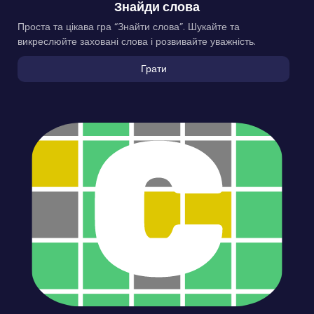
Знайди слова
Проста та цікава гра “Знайти слова”. Шукайте та
викреслюйте заховані слова і розвивайте уважність.
Грати