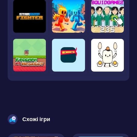
Схожі ігри