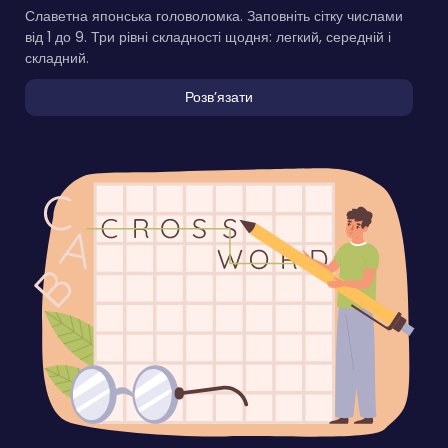
Славетна японська головоломка. Заповніть сітку числами
від 1 до 9. Три рівні складності щодня: легкий, середній і
складний.
Розвʼязати