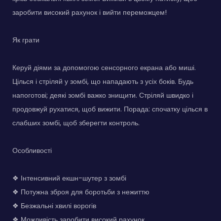
заробити високий рахунок і вийти переможцем!
Як грати
Керуй діями за допомогою сенсорного екрана або миші.
Цілься і стріляй у зомбі, що нападають з усіх боків. Будь
напоготові; деякі зомбі важко знищити. Стріляй швидко і
продовжуй рухатися, щоб вижити. Порада: спочатку цілься в
слабших зомбі, щоб зберегти контроль.
Особливості
❖ Інтенсивний екшн-шутер з зомбі
❖ Потужна зброя для боротьби з нежиттю
❖ Безжальні хвилі ворогів
❖ Можливість заробити високий рахунок