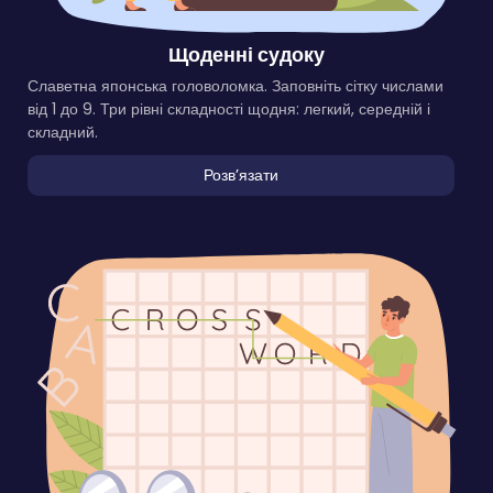
Щоденні судоку
Славетна японська головоломка. Заповніть сітку числами
від 1 до 9. Три рівні складності щодня: легкий, середній і
складний.
Розвʼязати