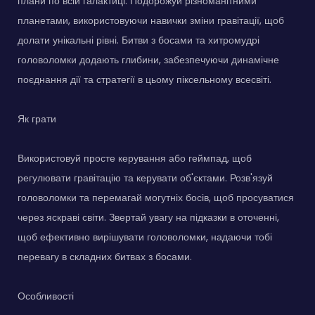
плани по всій галактиці. Подорожуй різноманітними
планетами, використовуючи навички зміни гравітації, щоб
долати унікальні рівні. Битви з босами та хитромудрі
головоломки додають глибини, забезпечуючи динамічне
поєднання дії та стратегії в цьому піксельному всесвіті.
Як грати
Використовуй просте керування або геймпад, щоб
регулювати гравітацію та керувати об'єктами. Розв'язуй
головоломки та перемагай могутніх босів, щоб просуватися
через яскраві світи. Звертай увагу на підказки в оточенні,
щоб ефективно вирішувати головоломки, надаючи тобі
перевагу в складних битвах з босами.
Особливості