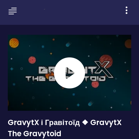
GravytX і Гравітоїд ❖ GravytX
The Gravytoid