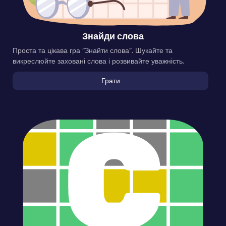
Знайди слова
Проста та цікава гра “Знайти слова”. Шукайте та
викреслюйте заховані слова і розвивайте уважність.
Грати