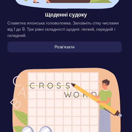
Щоденні судоку
Славетна японська головоломка. Заповніть сітку числами
від 1 до 9. Три рівні складності щодня: легкий, середній і
складний.
Розвʼязати