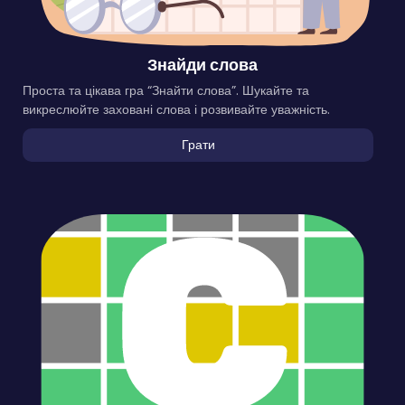
Знайди слова
Проста та цікава гра “Знайти слова”. Шукайте та
викреслюйте заховані слова і розвивайте уважність.
Грати