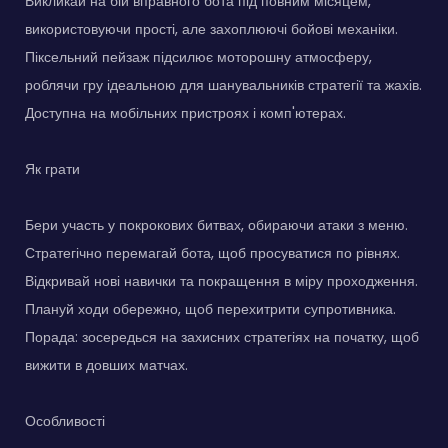
Викликай на бій вправного бота під повним місяцем,
використовуючи прості, але захоплюючі бойові механіки.
Піксельний пейзаж підсилює моторошну атмосферу,
роблячи гру ідеальною для шанувальників стратегії та жахів.
Доступна на мобільних пристроях і комп'ютерах.
Як грати
Бери участь у покрокових битвах, обираючи атаки з меню.
Стратегічно перемагай бота, щоб просуватися по рівнях.
Відкривай нові навички та покращення в міру проходження.
Плануй ходи обережно, щоб перехитрити супротивника.
Порада: зосередься на захисних стратегіях на початку, щоб
вижити в довших матчах.
Особливості