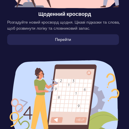
Щоденний кросворд
Розгадуйте новий кросворд щодня. Цікаві підказки та слова,
щоб розвинути логіку та словниковий запас.
Перейти