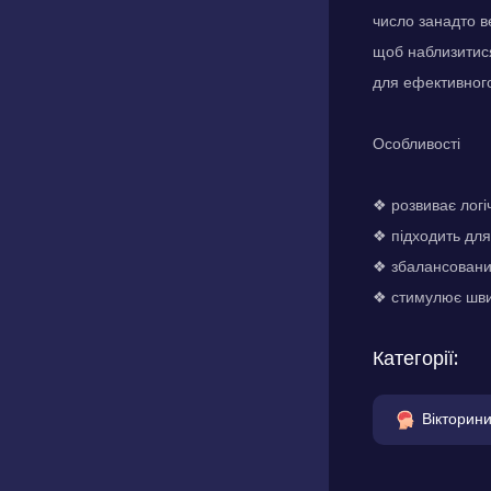
число занадто в
щоб наблизитися
для ефективного
Особливості
❖ розвиває лог
❖ підходить для 
❖ збалансований
❖ стимулює шви
Категорії:
Вікторин