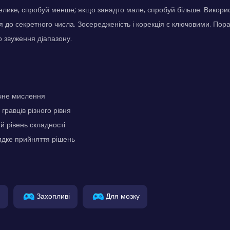
елике, спробуй менше; якщо занадто мале, спробуй більше. Викори
 до секретного числа. Зосередженість і корекція є ключовими. Пор
 звуження діапазону.
ічне мислення
гравців різного рівня
 рівень складності
дке прийняття рішень
и
Захопливі
Для мозку