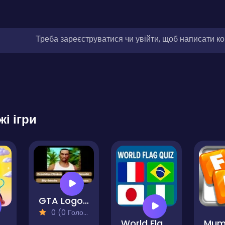
Треба зареєструватися чи увійти, щоб написати к
жі ігри
GTA Logo Trivia
0 (0 Голосів)
World Flag Quiz