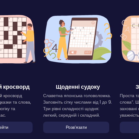
 кросворд
Щоденні судоку
З
й кросворд
Славетна японська головоломка.
Проста та
дказки та слова,
Заповніть сітку числами від 1 до 9.
слова”. 
огіку та
Три рівні складності щодня:
заховані 
ас.
легкий, середній і складний.
уважність
ейти
Розвʼязати