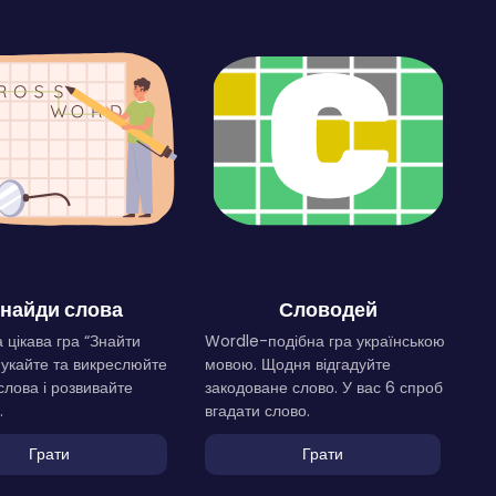
найди слова
Словодей
 цікава гра “Знайти
Wordle-подібна гра українською
Шукайте та викреслюйте
мовою. Щодня відгадуйте
слова і розвивайте
закодоване слово. У вас 6 спроб
.
вгадати слово.
Грати
Грати