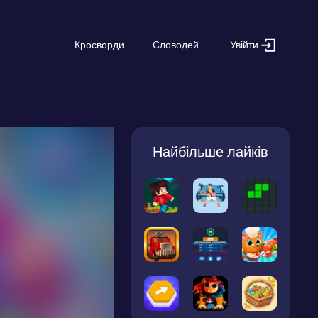
Увійти
Кросворди
Словодей
Найбільше лайків