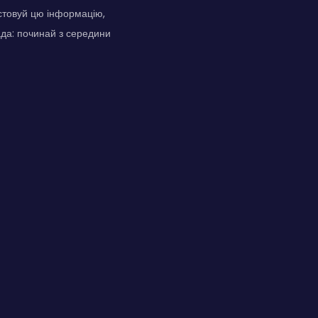
стовуй цю інформацію,
ада: починай з середини