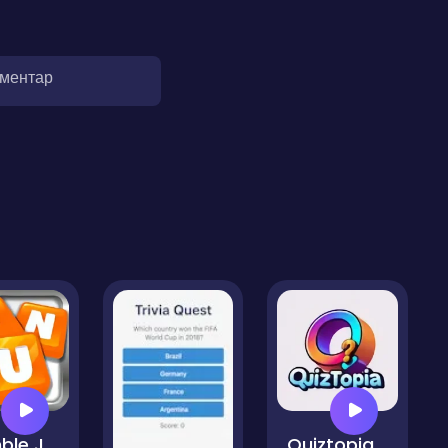
оментар
Mumble Jumble
Quiztopia