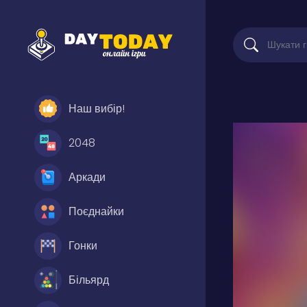
Наш вибір!
2048
Аркади
Поєднайки
Гонки
Більярд