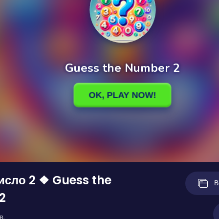
исло 2 ❖ Guess the
В
2
в.