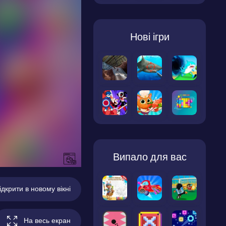
Нові ігри
Випало для вас
ідкрити в новому вікні
На весь екран