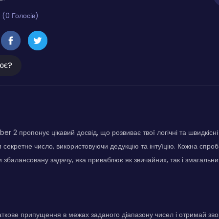
 (0 Голосів)
ює?
r 2 пропонує цікавий досвід, що розвиває твої логічні та швидкісні
и секретне число, використовуючи дедукцію та інтуїцію. Кожна спро
 збалансовану задачу, яка приваблює як звичайних, так і змагальних
ткове припущення в межах заданого діапазону чисел і отримай звор