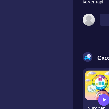
Коментарі
Схо
Number Guessing Game. Can You Guess the Right Number?