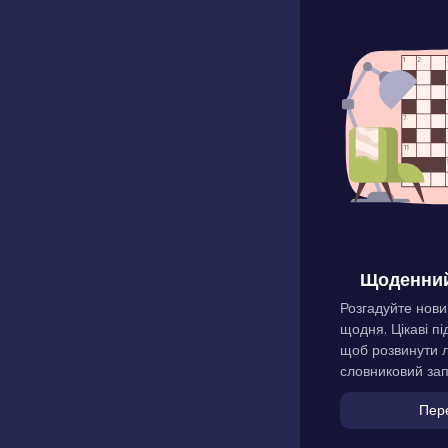
Щоденний
Розгадуйте нови
щодня. Цікаві пі
щоб розвинути л
словниковий зап
Пер