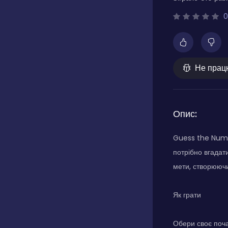
0
Не прац
Опис:
Guess the Numbe
потрібно вгадат
мети, створюючи
Як грати
Обери своє поча