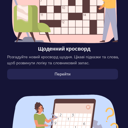
Щоденний кросворд
Розгадуйте новий кросворд щодня. Цікаві підказки та слова,
щоб розвинути логіку та словниковий запас.
Перейти