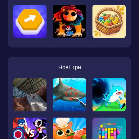
Нові ігри