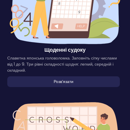
Щоденні судоку
Славетна японська головоломка. Заповніть сітку числами
від 1 до 9. Три рівні складності щодня: легкий, середній і
складний.
Розвʼязати