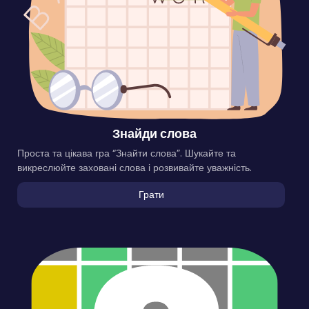
Знайди слова
Проста та цікава гра “Знайти слова”. Шукайте та
викреслюйте заховані слова і розвивайте уважність.
Грати