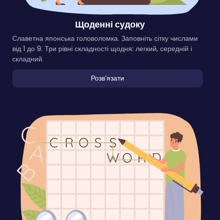
Щоденні судоку
Славетна японська головоломка. Заповніть сітку числами
від 1 до 9. Три рівні складності щодня: легкий, середній і
складний.
Розвʼязати