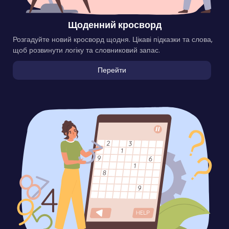
Щоденний кросворд
Розгадуйте новий кросворд щодня. Цікаві підказки та слова,
щоб розвинути логіку та словниковий запас.
Перейти