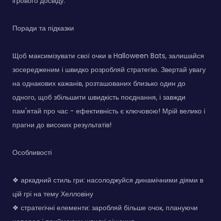
ігрового досвіду.
Поради та підказки
Щоб максимізувати свої очки в Halloween Bats, залишайся
зосередженим і швидко розробляй стратегію. Звертай увагу
на однакових кажанів, розташованих близько один до
одного, щоб збільшити швидкість поєднання, і завжди
пам'ятай про час - ефективність є ключовою! Мрій велико і
прагни до високих результатів!
Особливості
❖ аркадний стиль гри: насолоджуйся динамічними діями в
цій грі на тему Хелловіну
❖ стратегічні елементи: заробляй більше очок, плануючи