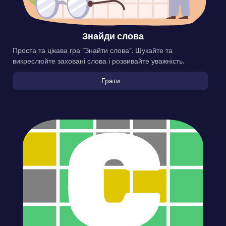
Знайди слова
Проста та цікава гра “Знайти слова”. Шукайте та
викреслюйте заховані слова і розвивайте уважність.
Грати