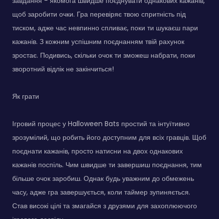
завдання - якомога швидше поєднувати однакових кажанів,
щоб заробити очки. Гра перевіряє твою спритність під
тиском, адже час невпинно спливає, поки ти шукаєш пари
кажанів. З кожним успішним поєднанням твій рахунок
зростає. Подивись, скільки очок ти зможеш набрати, поки
зворотний відлік не закінчиться!
Як грати
Ігровий процес у Halloween Bats простий та інтуїтивно
зрозумілий, що робить його доступним для всіх гравців. Щоб
поєднати кажанів, просто натисни на двох однакових
кажанів поспіль. Чим швидше ти завершиш поєднання, тим
більше очок заробиш. Однак будь уважним до обмежень
часу, адже гра завершується, коли таймер зупиняється.
Став високі цілі та змагайся з друзями для захоплюючого