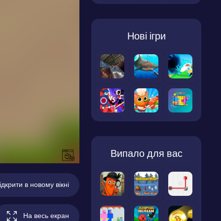
Нові ігри
Випало для вас
ідкрити в новому вікні
На весь екран