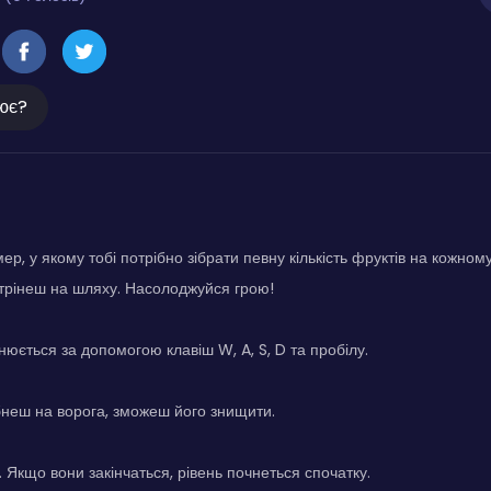
ює?
р, у якому тобі потрібно зібрати певну кількість фруктів на кожному
устрінеш на шляху. Насолоджуйся грою!
нюється за допомогою клавіш W, A, S, D та пробілу.
бнеш на ворога, зможеш його знищити.
. Якщо вони закінчаться, рівень почнеться спочатку.