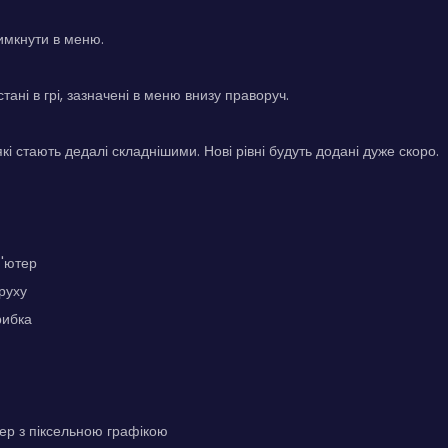
имкнути в меню.
тані в грі, зазначені в меню внизу праворуч.
в, які стають дедалі складнішими. Нові рівні будуть додані дуже скоро.
п'ютер
 руху
рибка
р з піксельною графікою