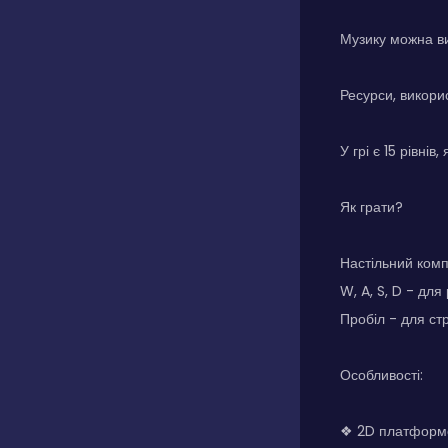
Музику можна в
Ресурси, викорис
У грі є 15 рівні
Як грати?
Настільний ком
W, A, S, D - для
Пробіл - для ст
Особливості:
❖ 2D платформе