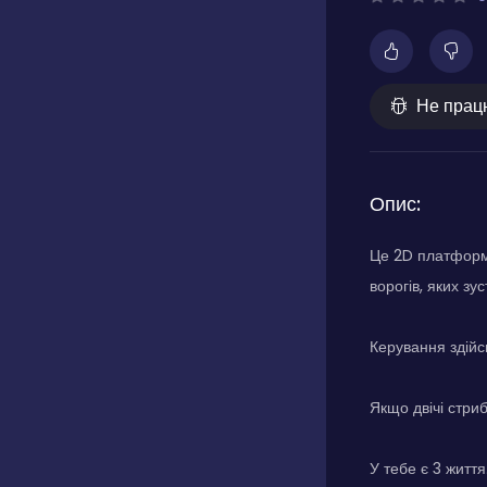
Не прац
Опис:
Це 2D платформе
ворогів, яких з
Керування здійс
Якщо двічі стри
У тебе є 3 життя