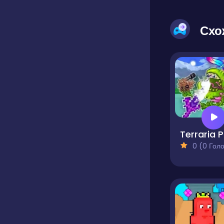
Схо
T
0 (0 Голосів