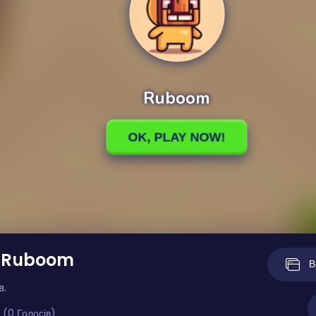
 Ruboom
В
в.
 (0 Голосів)