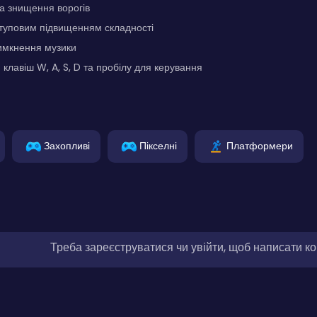
та знищення ворогів
оступовим підвищенням складності
имкнення музики
клавіш W, A, S, D та пробілу для керування
Захопливі
Пікселні
Платформери
Треба зареєструватися чи увійти, щоб написати к