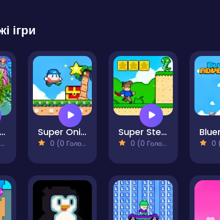
жі ігри
erraria Playground
Super Onion Boy 2
Super Steve World
)
0 (0 Голосів)
0 (0 Голосів)
0 (0