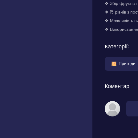
❖ Збір фруктів 
❖ 15 рівнів з п
❖ Можливість в
❖ Використання 
Категорії:
Пригоди
Коментарі