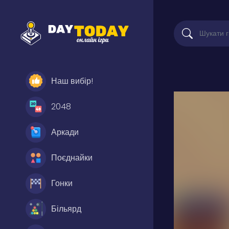
Наш вибір!
2048
Аркади
Поєднайки
Гонки
Більярд