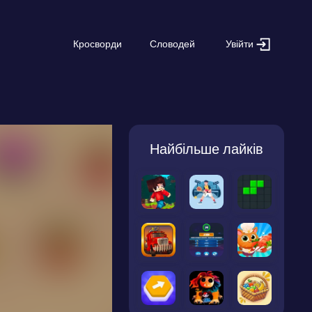
Увійти
Кросворди
Словодей
Найбільше лайків