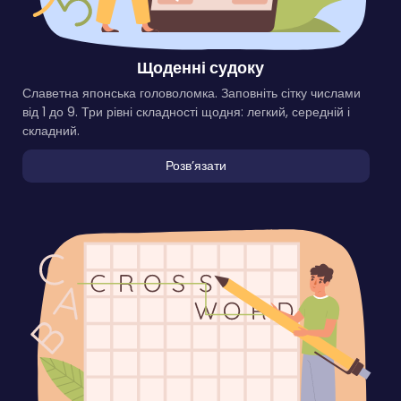
Щоденні судоку
Славетна японська головоломка. Заповніть сітку числами
від 1 до 9. Три рівні складності щодня: легкий, середній і
складний.
Розвʼязати