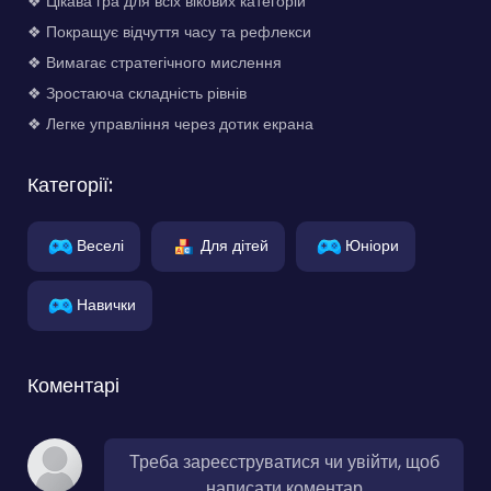
❖ Цікава гра для всіх вікових категорій
❖ Покращує відчуття часу та рефлекси
❖ Вимагає стратегічного мислення
❖ Зростаюча складність рівнів
❖ Легке управління через дотик екрана
Категорії:
Веселі
Для дітей
Юніори
Навички
Коментарі
Треба зареєструватися чи увійти, щоб
написати коментар