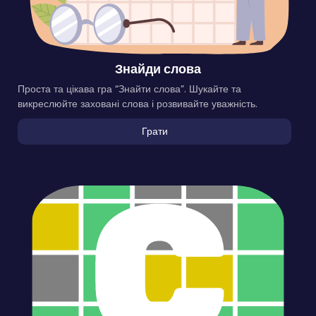
Знайди слова
Проста та цікава гра “Знайти слова”. Шукайте та
викреслюйте заховані слова і розвивайте уважність.
Грати