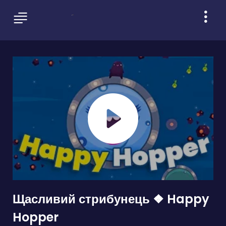
Щасливий стрибунець ❖ Happy
Hopper