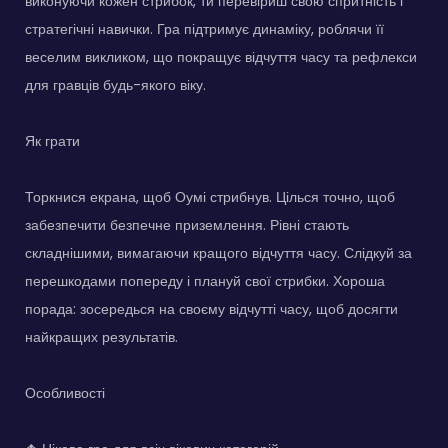
виконуючи кожен стрибок, ти перевіриш свою спритність і
стратегічні навички. Гра підтримує динаміку, роблячи її
веселим викликом, що покращує відчуття часу та рефлекси
для гравців будь-якого віку.
Як грати
Торкнися екрана, щоб Оумі стрибнув. Цілься точно, щоб
забезпечити безпечне приземлення. Рівні стають
складнішими, вимагаючи кращого відчуття часу. Слідкуй за
перешкодами попереду і плануй свої стрибки. Хороша
порада: зосередься на своєму відчутті часу, щоб досягти
найкращих результатів.
Особливості