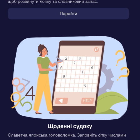
щоб розвинути логіку та словниковий запас.
Перейти
Щоденні судоку
Славетна японська головоломка. Заповніть сітку числами