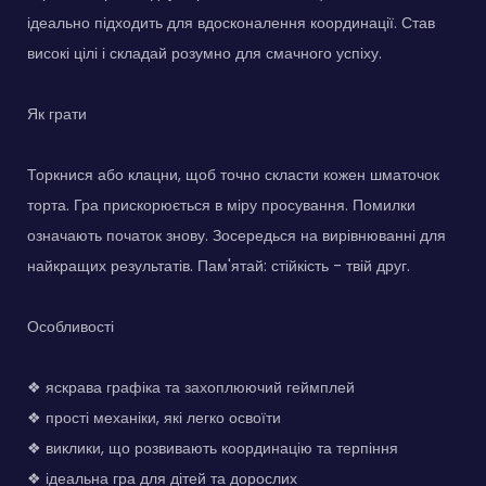
ідеально підходить для вдосконалення координації. Став
високі цілі і складай розумно для смачного успіху.
Як грати
Торкнися або клацни, щоб точно скласти кожен шматочок
торта. Гра прискорюється в міру просування. Помилки
означають початок знову. Зосередься на вирівнюванні для
найкращих результатів. Пам'ятай: стійкість - твій друг.
Особливості
❖ яскрава графіка та захоплюючий геймплей
❖ прості механіки, які легко освоїти
❖ виклики, що розвивають координацію та терпіння
❖ ідеальна гра для дітей та дорослих