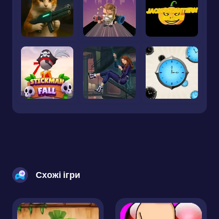
Схожі ігри