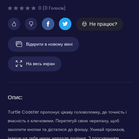
0 (0 Голосів)
Не працює?
Відкрити в новому вікні
На весь екран
Опис:
Turtle Coaster пропонує цікаву головоломку, де точність і
вчасність є ключовими. Перетягуй свою черепаху, щоб
захопити кнопки та дістатися до фінішу. Уникай промахів,
інакше на тебе чекає невдале падіння. З просуванням