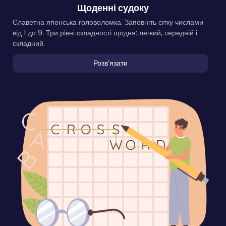
Щоденні судоку
Славетна японська головоломка. Заповніть сітку числами
від 1 до 9. Три рівні складності щодня: легкий, середній і
складний.
Розвʼязати