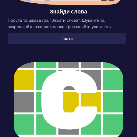
Знайди слова
Проста та цікава гра “Знайти слова”. Шукайте та
викреслюйте заховані слова і розвивайте уважність.
Грати