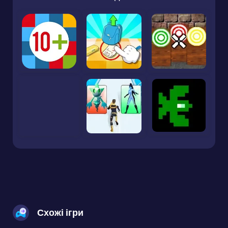
Схожі ігри