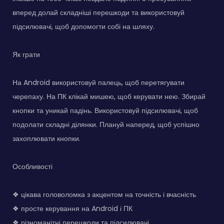
вперед долай складніші перешкоди та використовуй
підсилювачі, щоб допомогти собі на шляху.
Як грати
На Android використовуй палець, щоб перетягувати
черепаху. На ПК клікай мишею, щоб керувати нею. Збирай
кнопки та уникай падінь. Використовуй підсилювачі, щоб
подолати складні ділянки. Плануй наперед, щоб успішно
захоплювати кнопки.
Особливості
❖ цікава головоломка з акцентом на точність і вчасність
❖ просте керування на Android і ПК
❖ різноманітні перешкоди та підсилювачі