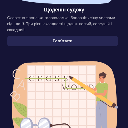
Щоденні судоку
Славетна японська головоломка. Заповніть сітку числами
від 1 до 9. Три рівні складності щодня: легкий, середній і
складний.
Розвʼязати