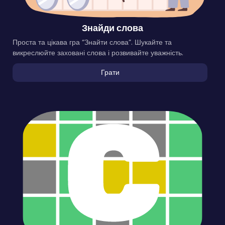
Знайди слова
Проста та цікава гра “Знайти слова”. Шукайте та
викреслюйте заховані слова і розвивайте уважність.
Грати