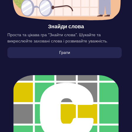
Знайди слова
Проста та цікава гра “Знайти слова”. Шукайте та
викреслюйте заховані слова і розвивайте уважність.
Грати