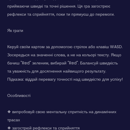
приймаючи швидкі та точні рішення. Ця гра загострює
рефлекси та сприйняття, поки ти прямуєш до перемоги.
Як грати
Керуй своїм картом за допомогою стрілок або клавіш WASD.
Зосередься на значенні слова, а не на кольорі тексту. Якщо
бачиш "Red" зеленим, вибирай "Red". Балансуй швидкість
та уважність для досягнення найвищого результату.
Підказка: віддай перевагу точності над швидкістю для успіху!
Особливості
❖ випробовуй свою ментальну спритність на динамічних
трасах
❖ загострюй рефлекси та сприйняття