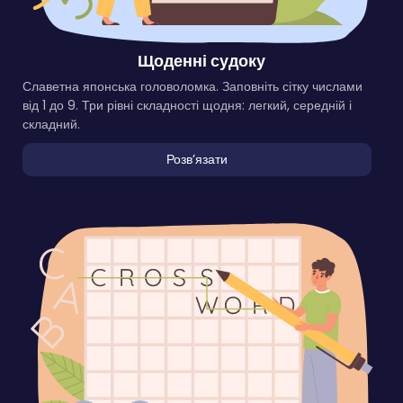
Щоденні судоку
Славетна японська головоломка. Заповніть сітку числами
від 1 до 9. Три рівні складності щодня: легкий, середній і
складний.
Розвʼязати