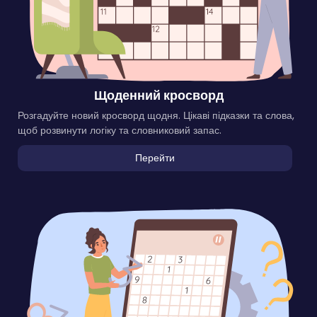
Щоденний кросворд
Розгадуйте новий кросворд щодня. Цікаві підказки та слова,
щоб розвинути логіку та словниковий запас.
Перейти