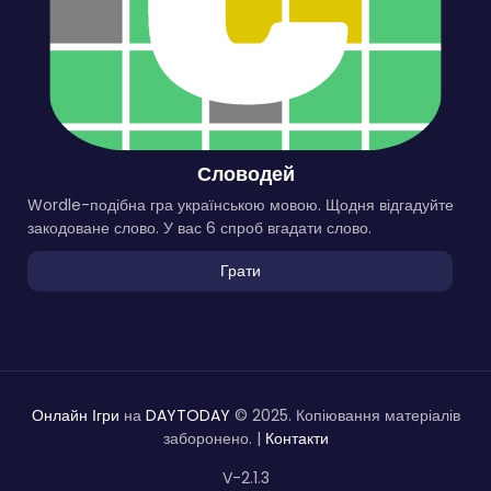
Словодей
Wordle-подібна гра українською мовою. Щодня відгадуйте
закодоване слово. У вас 6 спроб вгадати слово.
Грати
Онлайн Ігри
на
DAYTODAY
© 2025. Копіювання матеріалів
заборонено. |
Контакти
V-2.1.3