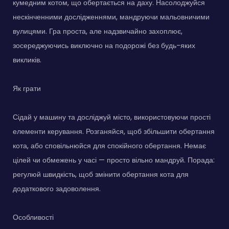
кумедним котом, що обертається на даху. Насолоджуйся
нескінченними дослідженнями, мандруючи мальовничими
вулицями. Гра проста, але надзвичайно захоплює,
зосереджуючись виключно на подорожі без будь-яких
викликів.
Як грати
Сідай у машину та досліджуй місто, використовуючи прості
елементи керування. Розганяйся, щоб збільшити обертання
кота, або сповільнюйся для спокійного обертання. Немає
цілей чи обмежень у часі — просто вільно мандруй. Порада:
регулюй швидкість, щоб змінити обертання кота для
додаткового задоволення.
Особливості