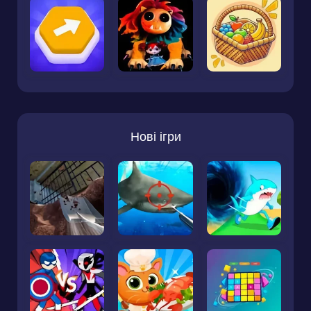
Нові ігри