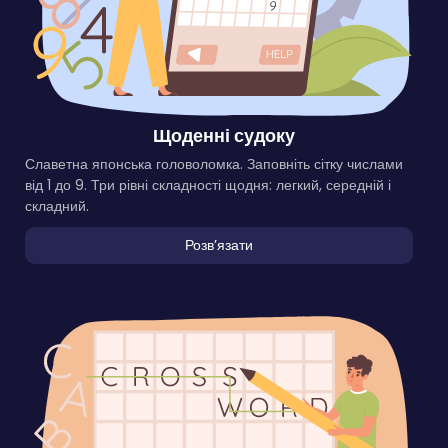
Щоденні судоку
Славетна японська головоломка. Заповніть сітку числами
від 1 до 9. Три рівні складності щодня: легкий, середній і
складний.
Розвʼязати