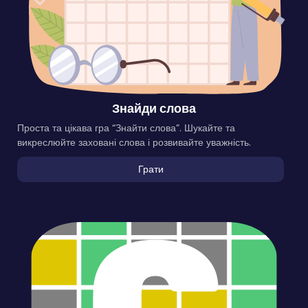
Знайди слова
Проста та цікава гра “Знайти слова”. Шукайте та
викреслюйте заховані слова і розвивайте уважність.
Грати