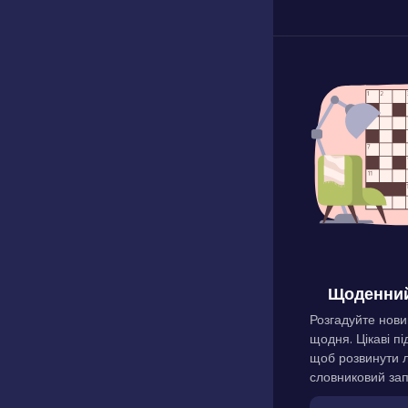
Щоденний
Розгадуйте нови
щодня. Цікаві пі
щоб розвинути л
словниковий зап