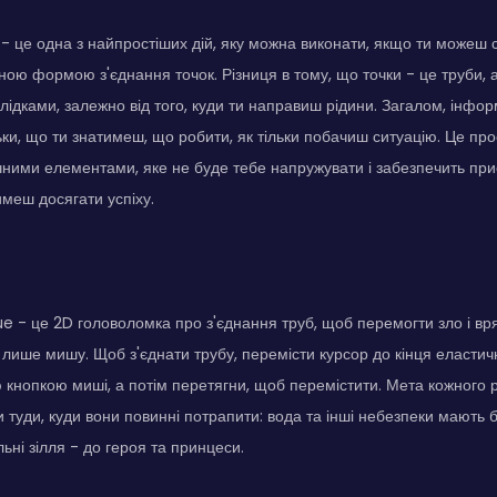
 - це одна з найпростіших дій, яку можна виконати, якщо ти можеш с
ною формою з'єднання точок. Різниця в тому, що точки - це труби, а 
лідками, залежно від того, куди ти направиш рідини. Загалом, інфо
льки, що ти знатимеш, що робити, як тільки побачиш ситуацію. Це пр
ними елементами, яке не буде тебе напружувати і забезпечить пр
меш досягати успіху.
e - це 2D головоломка про з'єднання труб, щоб перемогти зло і вр
лише мишу. Щоб з'єднати трубу, перемісти курсор до кінця еластичн
ю кнопкою миші, а потім перетягни, щоб перемістити. Мета кожного 
и туди, куди вони повинні потрапити: вода та інші небезпеки мають 
альні зілля - до героя та принцеси.