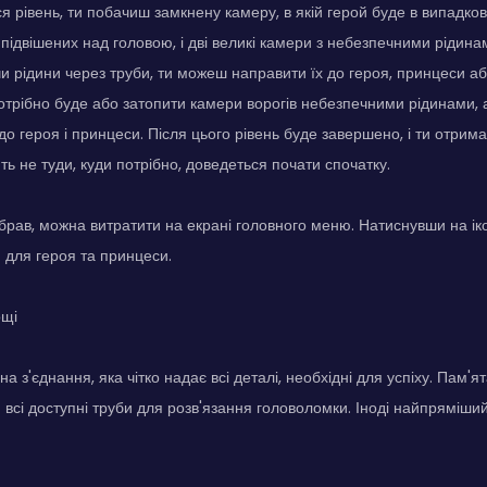
 рівень, ти побачиш замкнену камеру, в якій герой буде в випадкові
, підвішених над головою, і дві великі камери з небезпечними рідин
чи рідини через труби, ти можеш направити їх до героя, принцеси аб
потрібно буде або затопити камери ворогів небезпечними рідинами,
 до героя і принцеси. Після цього рівень буде завершено, і ти отри
ть не туди, куди потрібно, доведеться почати спочатку.
зібрав, можна витратити на екрані головного меню. Натиснувши на ік
и для героя та принцеси.
ощі
на з'єднання, яка чітко надає всі деталі, необхідні для успіху. Пам'я
 всі доступні труби для розв'язання головоломки. Іноді найпряміш