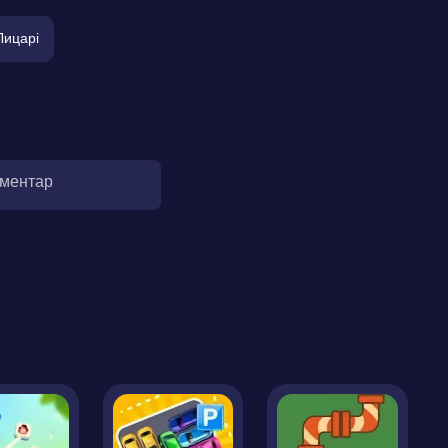
Лицарі
оментар