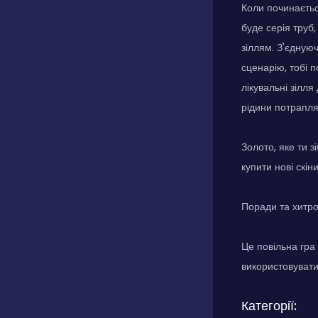
Коли починається
буде серія труб
зіллям. З'єдную
сценарію, тобі 
лікувальні зілля
рідини потрапля
Золото, яке ти 
купити нові скін
Поради та хитр
Це повільна гра 
використовувати
Категорії: