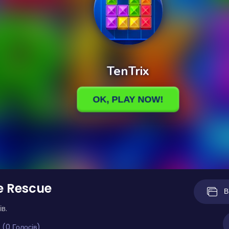
e Rescue
В
ів.
 (0 Голосів)