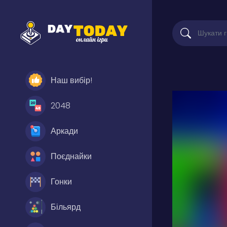
Наш вибір!
2048
Аркади
Поєднайки
Гонки
Більярд