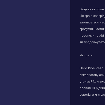
З'єднання точок
Ця гра є своєрід
замінюється нас
зрозумілі насті
простими графіч
ти продовжувати
Як грати
Hero Pipe Rescu
використовуючи 
утримуй їх ліво
правильні рідин
ворогів, а лікув