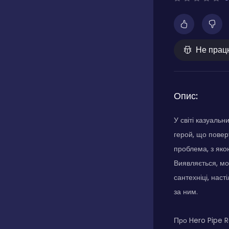
Не прац
Опис:
У світі казуаль
герой, що повер
проблема, з яко
Виявляється, мо
сантехніці, наст
за ним.
Про Hero Pipe 