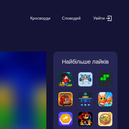
Увійти
Кросворди
Словодей
Найбільше лайків