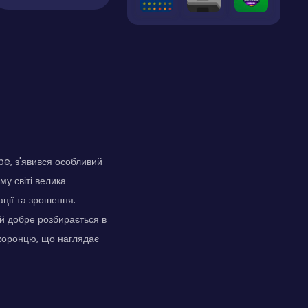
be, з'явився особливий
у світі велика
ції та зрошення.
ой добре розбирається в
 охоронцю, що наглядає