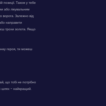
й позиції. Також у тебе
ами або лікувальним
о ворога. Залежно від
 або направити
маєш трохи золота. Якщо
онку героя, ти можеш
тай, що тобі не потрібно
ий шлях - найкращий.