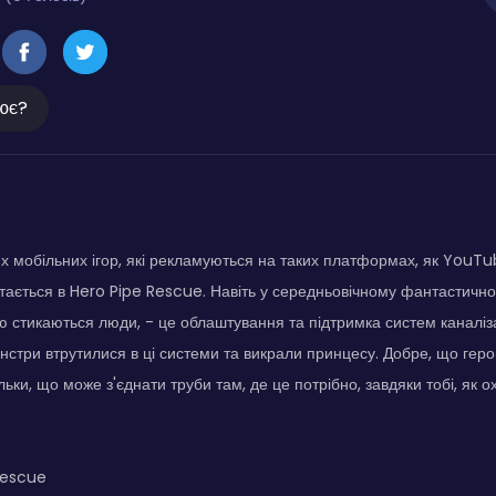
ює?
них мобільних ігор, які рекламуються на таких платформах, як YouTu
тається в Hero Pipe Rescue. Навіть у середньовічному фантастичном
ю стикаються люди, - це облаштування та підтримка систем каналіза
нстри втрутилися в ці системи та викрали принцесу. Добре, що гер
ільки, що може з'єднати труби там, де це потрібно, завдяки тобі, як
Rescue