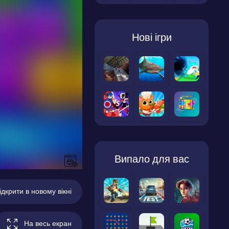
Нові ігри
Випало для вас
ідкрити в новому вікні
На весь екран