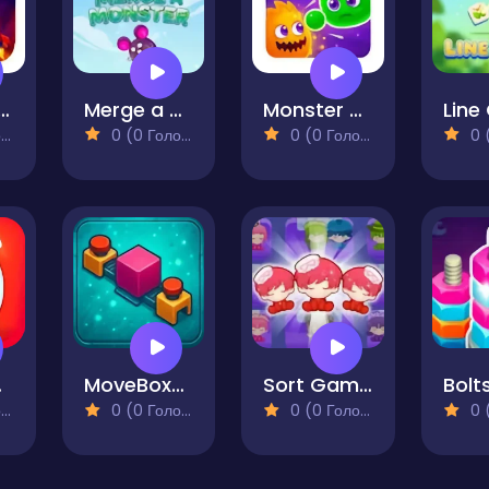
ce Battle
Merge a Monster
Monster Boom Boom
Lin
)
0 (0 Голосів)
0 (0 Голосів)
0 (0
ers
MoveBox3D
Sort Game Toy Sort
)
0 (0 Голосів)
0 (0 Голосів)
0 (0