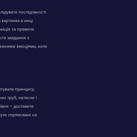
лідувати послідовності.
картинка в кінці
рмація та правила
осте завдання з
иємними емоціями, коли
ятувати принцесу,
их труб, натисни і
рівня - доставити
бути спрямовані на