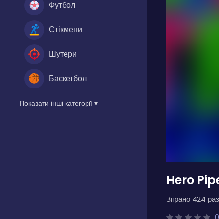
Футбол
Стікмени
Шутери
Баскетбол
Показати інші категорії ▾
Hero Pip
Зіграно 424 раз
0