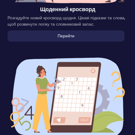
Щоденний кросворд
Розгадуйте новий кросворд щодня. Цікаві підказки та слова,
щоб розвинути логіку та словниковий запас.
Перейти