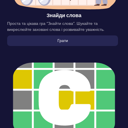
Знайди слова
Проста та цікава гра “Знайти слова”. Шукайте та
викреслюйте заховані слова і розвивайте уважність.
Грати