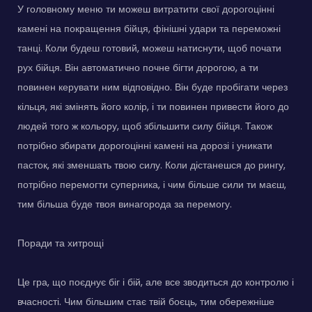
У головному меню ти можеш витратити свої дорогоцінні
камені на покращення бійця, фінішні удари та переможні
танці. Коли будеш готовий, можеш натиснути, щоб почати
рух бійця. Він автоматично почне бігти дорогою, а ти
повинен керувати ним відповідно. Він буде пробігати через
кільця, які змінять його колір, і ти повинен привести його до
людей того ж кольору, щоб збільшити силу бійця. Також
потрібно збирати дорогоцінні камені на дорозі і уникати
пасток, які зменшать твою силу. Коли дістанешся до рингу,
потрібно перемогти суперника, і чим більше сили ти маєш,
тим більша буде твоя винагорода за перемогу.
Поради та хитрощі
Це гра, що поєднує біг і бій, але все зводиться до контролю і
вчасності. Чим більшим стає твій боєць, тим обережніше