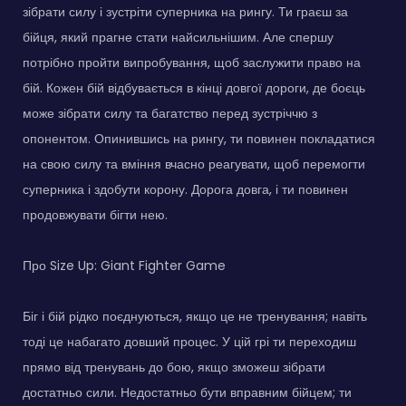
зібрати силу і зустріти суперника на рингу. Ти граєш за
бійця, який прагне стати найсильнішим. Але спершу
потрібно пройти випробування, щоб заслужити право на
бій. Кожен бій відбувається в кінці довгої дороги, де боєць
може зібрати силу та багатство перед зустріччю з
опонентом. Опинившись на рингу, ти повинен покладатися
на свою силу та вміння вчасно реагувати, щоб перемогти
суперника і здобути корону. Дорога довга, і ти повинен
продовжувати бігти нею.
Про Size Up: Giant Fighter Game
Біг і бій рідко поєднуються, якщо це не тренування; навіть
тоді це набагато довший процес. У цій грі ти переходиш
прямо від тренувань до бою, якщо зможеш зібрати
достатньо сили. Недостатньо бути вправним бійцем; ти