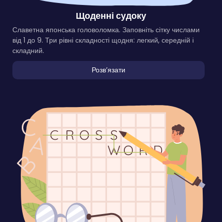
Щоденні судоку
Славетна японська головоломка. Заповніть сітку числами
від 1 до 9. Три рівні складності щодня: легкий, середній і
складний.
Розвʼязати