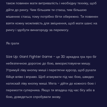
також повинен мати витривалість і необхідну техніку, щоб
дійти до рингу. Чим більшим ти стаєш, тим більшою
мішенню стаєш, тому потрібно бігти обережно. Ти повинен
взяти кожну можливість для зміцнення, щоб мати шанс на
рингу і здобути винагороду за перемогу.
Як грати
Size Up: Giant Fighter Game - це 3D аркадна гра про біг
небезпечною дорогою до бою, використовуючи мишу.
Утримуй ліву кнопку миші і перетягни курсор, щоб рухати
бійця вліво і вправо. Щоб атакувати під час бою, швидко
натискай ліву кнопку миші. Мета - дійти до кожного бою і
перемогти суперника. Якщо ти впадеш під час бігу або в
бою, доведеться спробувати знову.