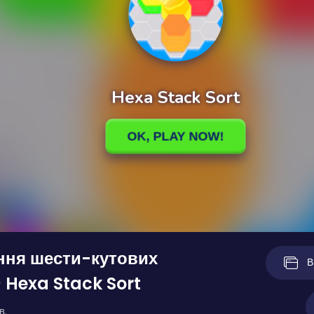
ння шести-кутових
В
 Hexa Stack Sort
в.