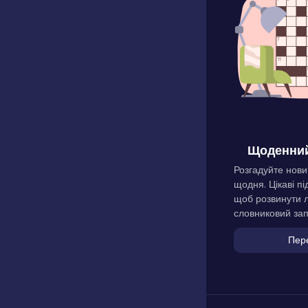
Щоденний
Розгадуйте нови
щодня. Цікаві пі
щоб розвинути л
словниковий зап
Пер