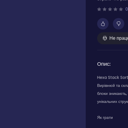
0
Не прац
Опис:
Hexa Stack Sort
Вирівнюй та скл
блоки зникають,
унікальних стру
Як грати