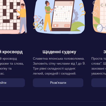
 кросворд
Щоденні судоку
З
й кросворд
Славетна японська головоломка.
Проста та
дказки та слова,
Заповніть сітку числами від 1 до 9.
слова”. 
огіку та
Три рівні складності щодня:
заховані 
ас.
легкий, середній і складний.
уважність
ейти
Розвʼязати