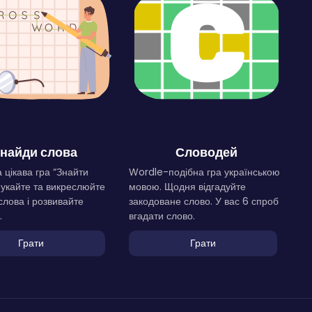
найди слова
Словодей
 цікава гра “Знайти
Wordle-подібна гра українською
Шукайте та викреслюйте
мовою. Щодня відгадуйте
слова і розвивайте
закодоване слово. У вас 6 спроб
.
вгадати слово.
Грати
Грати