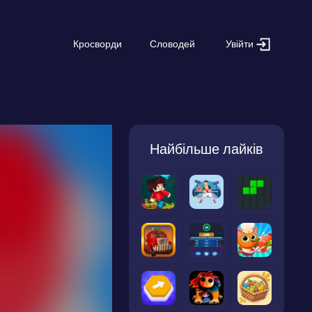
Увійти
Кросворди
Словодей
Найбільше лайків