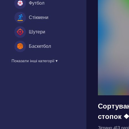
Футбол
Стікмени
Шутери
Баскетбол
Показати інші категорії ▾
Сортува
стопок ❖
Зіграно 413 разі