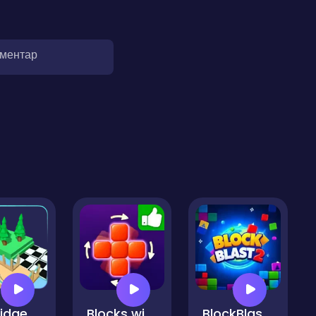
оментар
idge
Blocks with a Twist
BlockBlast2