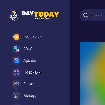
Наш вибір!
2048
Аркади
Поєднайки
Гонки
Більярд