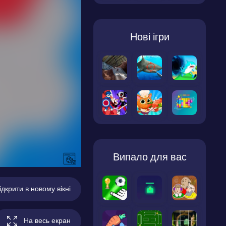
Нові ігри
Випало для вас
ідкрити в новому вікні
На весь екран