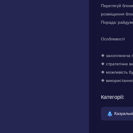
Перетягуй блоки
розміщення блок
Порада: райдужн
Особливості
❖ захоплююча г
❖ стратегічне в
❖ можливість бу
❖ використання
Категорії:
Казуальні