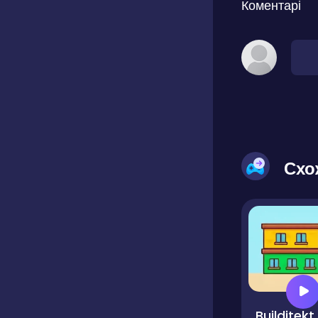
Коментарі
Схо
Builditekt