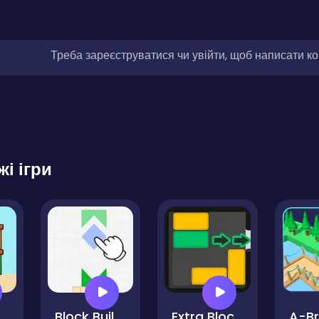
Треба зареєструватися чи увійти, щоб написати к
жі ігри
Block Builder
Extra Block Puzzle
A-Br