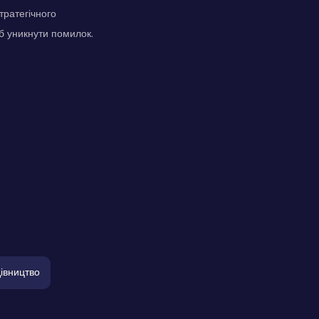
тратегічного
б уникнути помилок.
івництво