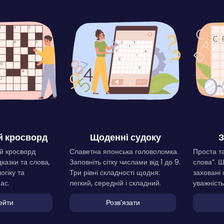
 кросворд
Щоденні судоку
З
й кросворд
Славетна японська головоломка.
Проста та
дказки та слова,
Заповніть сітку числами від 1 до 9.
слова”. 
огіку та
Три рівні складності щодня:
заховані 
ас.
легкий, середній і складний.
уважність
ейти
Розвʼязати