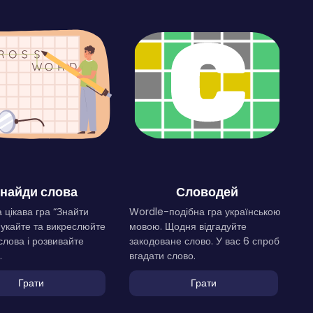
найди слова
Словодей
 цікава гра “Знайти
Wordle-подібна гра українською
Шукайте та викреслюйте
мовою. Щодня відгадуйте
слова і розвивайте
закодоване слово. У вас 6 спроб
.
вгадати слово.
Грати
Грати