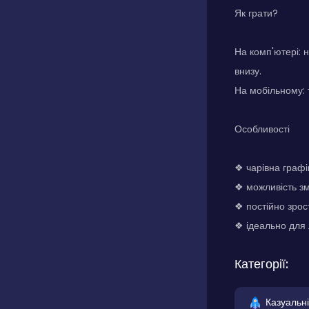
Як грати?
На комп'ютері: 
внизу.
На мобільному: 
Особливості
❖ чарівна графі
❖ можливість з
❖ постійно зрос
❖ ідеально для 
Категорії:
Казуальні