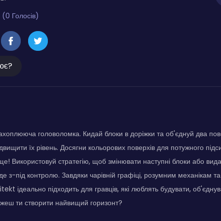
 (0 Голосів)
ює?
 захоплююча головоломка. Кидай блоки в доріжки та об'єднуй два по
двищити їх рівень. Досягни кольорових поверхів для потужного під
ще! Використовуй стратегію, щоб змінювати наступні блоки або ви
йде з-під контролю. Завдяки чарівній графіці, розумним механікам та
ditekt ідеально підходить для гравців, які люблять будувати, об'єдну
ожеш ти створити найвищий горизонт?