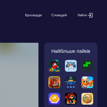
Увійти
Кросворди
Словодей
Найбільше лайків