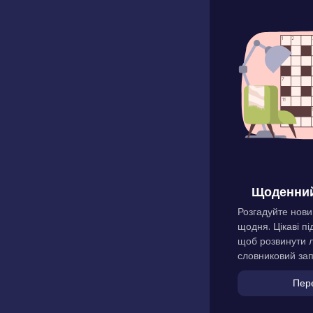
Щоденний
Розгадуйте нови
щодня. Цікаві пі
щоб розвинути л
словниковий зап
Пер