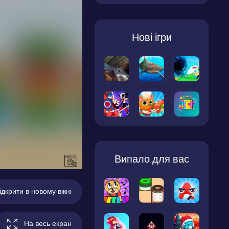
Нові ігри
Випало для вас
ідкрити в новому вікні
На весь екран