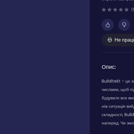
0
Не прац
Опис:
Builditekt - це
числами, щоб пі
будувати все ви
ніж ситуація ви
складності, Buil
наперед. Чи зм