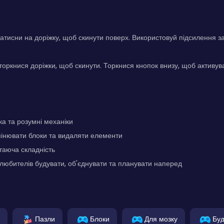
натисни на доріжку, щоб скинути поверх. Використовуй підсилення 
торкнися доріжки, щоб скинути. Торкнися кнопок внизу, щоб активув
ка та розумні механіки
мінювати блоки та видаляти елементи
таюча складність
любителів будувати, об'єднувати та планувати наперед
Пазли
Блоки
Для мозку
Буд