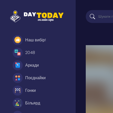
Наш вибір!
2048
Аркади
Поєднайки
Гонки
Більярд