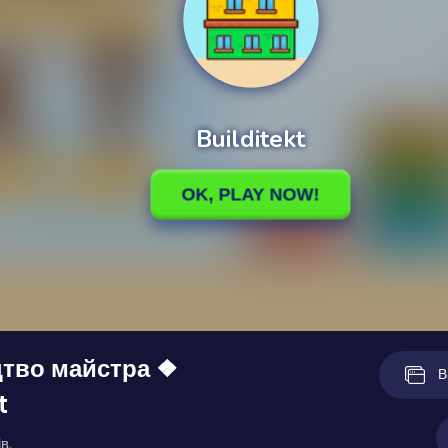
цтво майстра ❖
В
t
в.