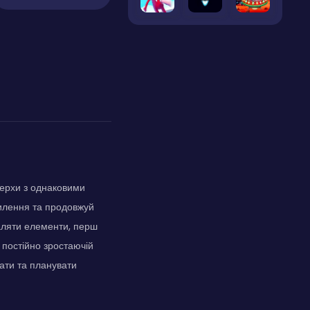
верхи з однаковими
силення та продовжуй
даляти елементи, перш
 постійно зростаючій
вати та планувати