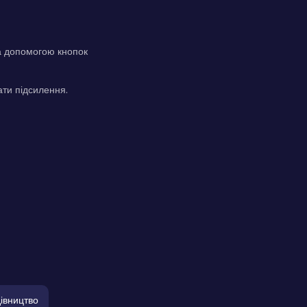
за допомогою кнопок
ати підсилення.
івництво