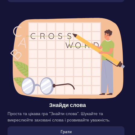
Знайди слова
Проста та цікава гра “Знайти слова”. Шукайте та
викреслюйте заховані слова і розвивайте уважність.
Грати