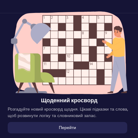
Щоденний кросворд
Розгадуйте новий кросворд щодня. Цікаві підказки та слова,
щоб розвинути логіку та словниковий запас.
Перейти