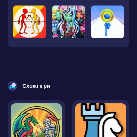
Схожі ігри