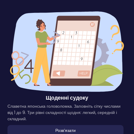
Щоденні судоку
Славетна японська головоломка. Заповніть сітку числами
від 1 до 9. Три рівні складності щодня: легкий, середній і
складний.
Розвʼязати