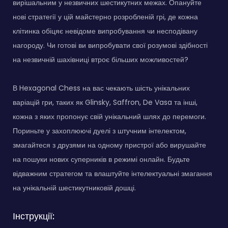
вирішальним у незвичних шестикутних межах. Опануйте
нові стратегії у цій майстерно розробленій грі, де кожна
клітинка обіцяє невідоме випробування чи несподівану
нагороду. Чи готові ви випробувати свої розумові здібності
на незвичній шахівниці втроє більших можливостей?
В Hexagonal Chess на вас чекають шість унікальних
варіацій гри, таких як Glinsky, Saffron, De Vasa та інші,
кожна з яких пропонує свій унікальний шлях до перемоги.
Пориньте у захоплюючі дуелі з штучним інтелектом,
змагайтеся з друзями на одному пристрої або вирушайте
на пошуки нових суперників в режимі онлайн. Будьте
відважним стратегом та влаштуйте інтелектуальні змагання
на унікальній шестикутниковій дошці.
Інструкції: