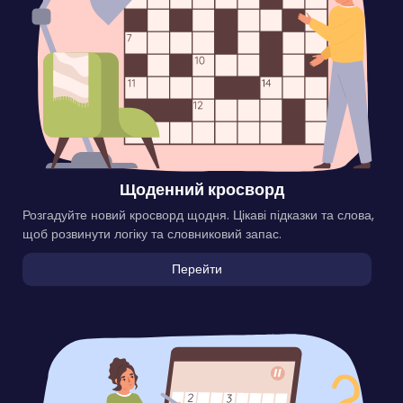
Щоденний кросворд
Розгадуйте новий кросворд щодня. Цікаві підказки та слова,
щоб розвинути логіку та словниковий запас.
Перейти