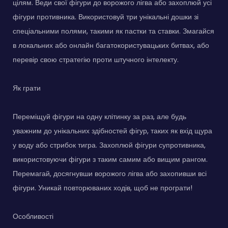
цілям. Веди свої фігури до ворожого лігва або захоплюй усі
фігури противника. Використовуй три унікальні дошки зі
спеціальними полями, такими як пастки та ставки. Змагайся
в локальних або онлайн багатокористувацьких битвах, або
перевір свою стратегію проти штучного інтелекту.
Як грати
Переміщуй фігури на одну клітинку за раз, але будь
уважним до унікальних здібностей фігур, таких як вхід щура
у воду або стрибок тигра. Захоплюй фігури супротивника,
використовуючи фігури з таким самим або вищим рангом.
Перемагай, досягнувши ворожого лігва або захопивши всі
фігури. Уникай повторюваних ходів, щоб не програти!
Особливості