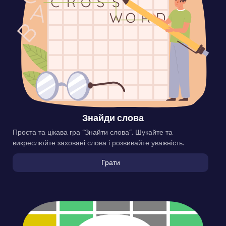
Знайди слова
Проста та цікава гра “Знайти слова”. Шукайте та
викреслюйте заховані слова і розвивайте уважність.
Грати