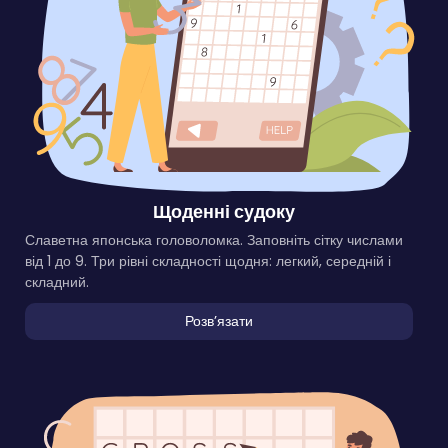
Щоденні судоку
Славетна японська головоломка. Заповніть сітку числами
від 1 до 9. Три рівні складності щодня: легкий, середній і
складний.
Розвʼязати