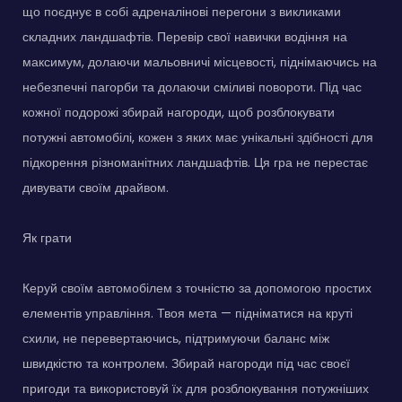
що поєднує в собі адреналінові перегони з викликами
складних ландшафтів. Перевір свої навички водіння на
максимум, долаючи мальовничі місцевості, піднімаючись на
небезпечні пагорби та долаючи сміливі повороти. Під час
кожної подорожі збирай нагороди, щоб розблокувати
потужні автомобілі, кожен з яких має унікальні здібності для
підкорення різноманітних ландшафтів. Ця гра не перестає
дивувати своїм драйвом.
Як грати
Керуй своїм автомобілем з точністю за допомогою простих
елементів управління. Твоя мета — підніматися на круті
схили, не перевертаючись, підтримуючи баланс між
швидкістю та контролем. Збирай нагороди під час своєї
пригоди та використовуй їх для розблокування потужніших