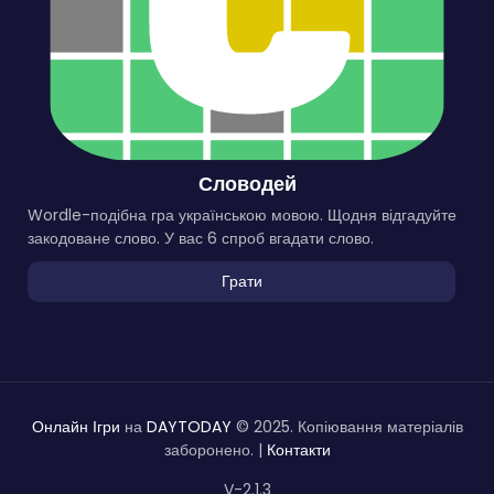
Словодей
Wordle-подібна гра українською мовою. Щодня відгадуйте
закодоване слово. У вас 6 спроб вгадати слово.
Грати
Онлайн Ігри
на
DAYTODAY
© 2025. Копіювання матеріалів
заборонено. |
Контакти
V-2.1.3