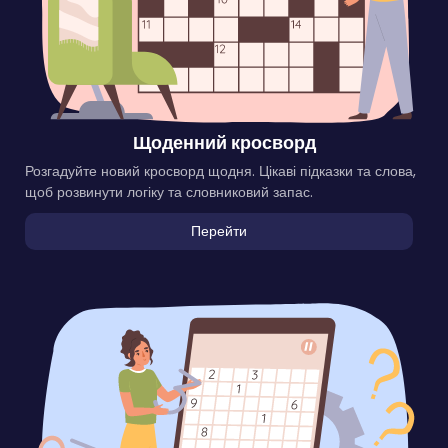
Щоденний кросворд
Розгадуйте новий кросворд щодня. Цікаві підказки та слова,
щоб розвинути логіку та словниковий запас.
Перейти