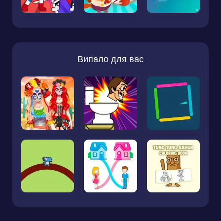
Випало для вас