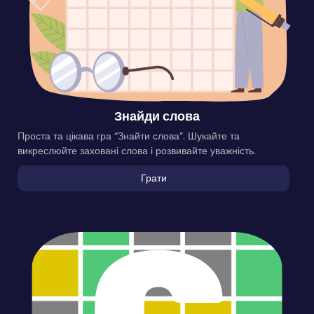
Знайди слова
Проста та цікава гра “Знайти слова”. Шукайте та
викреслюйте заховані слова і розвивайте уважність.
Грати