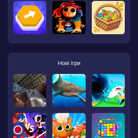
Нові ігри