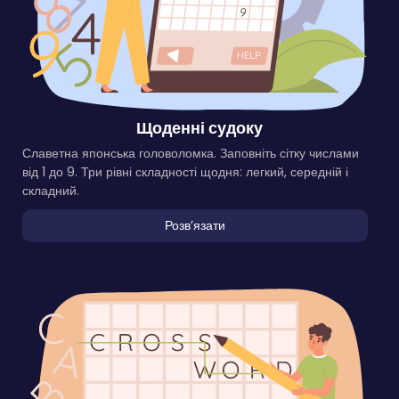
Щоденні судоку
Славетна японська головоломка. Заповніть сітку числами
від 1 до 9. Три рівні складності щодня: легкий, середній і
складний.
Розвʼязати