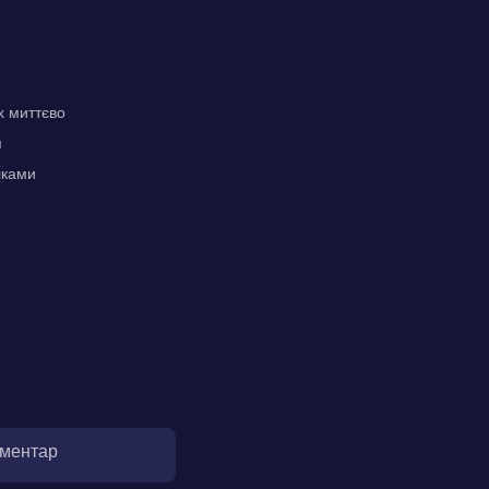
х миттєво
я
лками
оментар