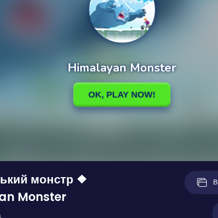
ський монстр ❖
В
an Monster
.