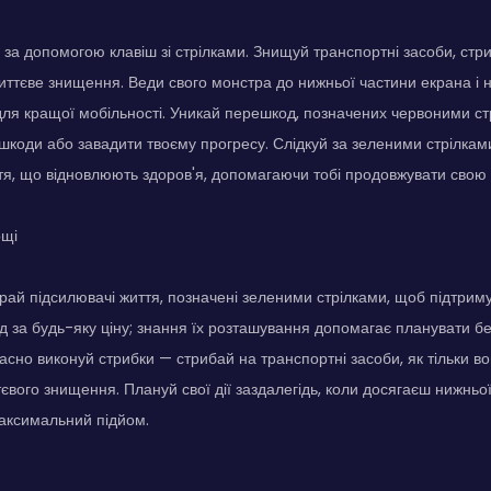
за допомогою клавіш зі стрілками. Знищуй транспортні засоби, стр
ттєве знищення. Веди свого монстра до нижньої частини екрана і
ля кращої мобільності. Уникай перешкод, позначених червоними стр
шкоди або завадити твоєму прогресу. Слідкуй за зеленими стрілками
тя, що відновлюють здоров'я, допомагаючи тобі продовжувати свою
ощі
рай підсилювачі життя, позначені зеленими стрілками, щоб підтрим
 за будь-яку ціну; знання їх розташування допомагає планувати 
часно виконуй стрибки — стрибай на транспортні засоби, як тільки во
тєвого знищення. Плануй свої дії заздалегідь, коли досягаєш нижньо
аксимальний підйом.