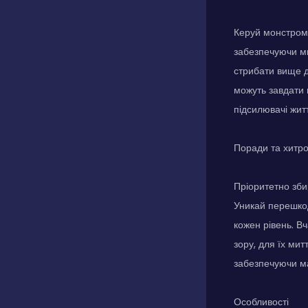
Керуй монстром 
забезпечуючи ми
стрибати вище д
можуть завдати 
підсилювачі жит
Поради та хитр
Пріоритетно зби
Уникай перешкод
кожен рівень. В
зору, для їх мит
забезпечуючи м
Особливості