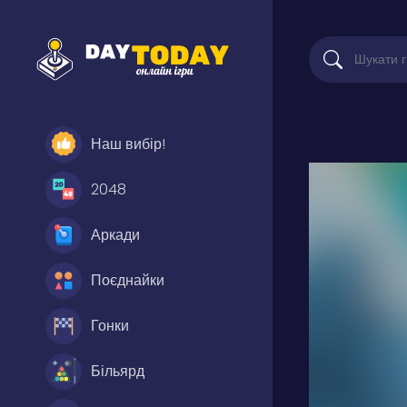
Наш вибір!
2048
Аркади
Поєднайки
Гонки
Більярд