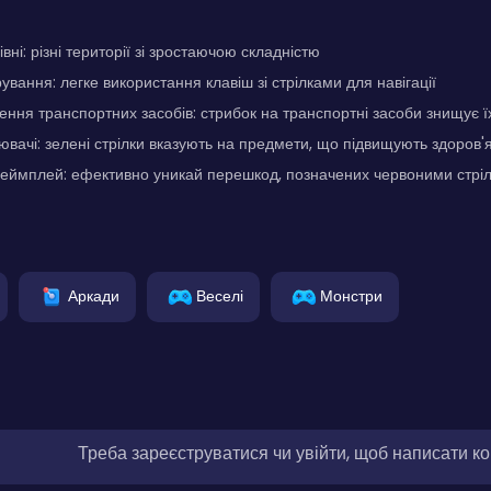
івні: різні території зі зростаючою складністю
вання: легке використання клавіш зі стрілками для навігації
ння транспортних засобів: стрибок на транспортні засоби знищує ї
лювачі: зелені стрілки вказують на предмети, що підвищують здоров'
геймплей: ефективно уникай перешкод, позначених червоними стрі
Аркади
Веселі
Монстри
Треба зареєструватися чи увійти, щоб написати к