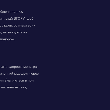
ибаючи на них,
 натискай ВГОРУ, щоб
ілками, оскільки вони
, які вказують на
 подорож.
увати здоров'я монстра.
безпечний маршрут через
ни з'являються в полі
ї частини екрана,