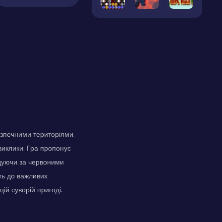
езпечними територіями.
виклики. Гра пропонує
ідуючи за червоними
уть до важливих
цій суворій пригоді.