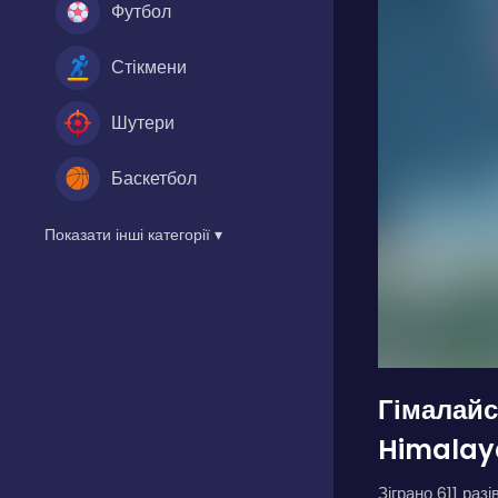
Футбол
Стікмени
Шутери
Баскетбол
Показати інші категорії ▾
Гімалай
Himalay
Зіграно 611 разів