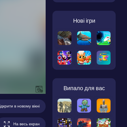
Нові ігри
Випало для вас
ідкрити в новому вікні
На весь екран