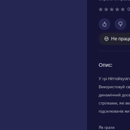
0
Не прац
Опис:
У грі Himalayan
Використовуй св
динамічний досв
стрілками, які в
підсилювачів жит
Як грати