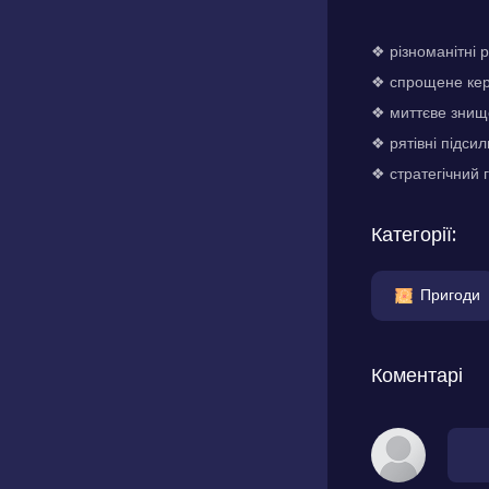
❖ різноманітні р
❖ спрощене керу
❖ миттєве знище
❖ рятівні підси
❖ стратегічний 
Категорії:
Пригоди
Коментарі