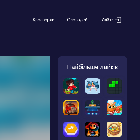
Увійти
Кросворди
Словодей
Найбільше лайків