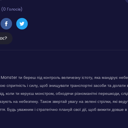
 (0 Голосів)
ює?
 Monster ти береш під контроль величезну істоту, яка мандрує неб
ою спритність і силу, щоб знищувати транспортні засоби та долати 
ід, коли ти керуєш монстром, обходячи різноманітні перешкоди, сл
казують на небезпеку. Також звертай увагу на зелені стрілки, які вед
тя. Будь уважним і стратегічно плануй свої дії, щоб вижити довше в 