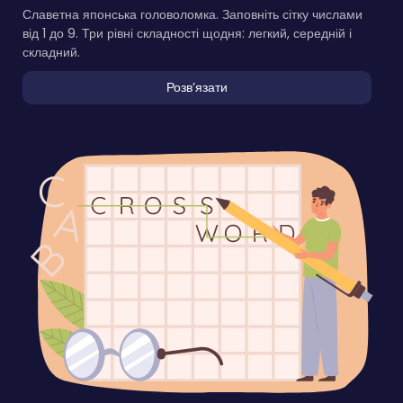
Славетна японська головоломка. Заповніть сітку числами
від 1 до 9. Три рівні складності щодня: легкий, середній і
складний.
Розвʼязати