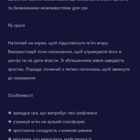
та безмежними можливостями для гри.
Як грати
Натискай на екран, щоб підштовхнути м'яч вгору.
Використовуй точні натискання, щоб утримувати його в
центрі та не дати впасти. Зі збільшенням рівня швидкість
зростає. Порада: починай з легких натискань, щоб звикнути
до керування.
Особливості
❖ аркадна гра, що випробує твої рефлекси
❖ утримуй м'яч на вузькій платформі
❖ зростаюча складність з кожним рівнем
❖ механіки, що вимагають майстерності