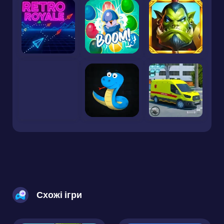
Схожі ігри