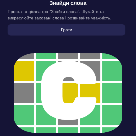
Знайди слова
Проста та цікава гра “Знайти слова”. Шукайте та
викреслюйте заховані слова і розвивайте уважність.
Грати