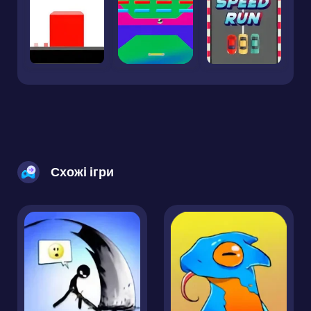
Схожі ігри