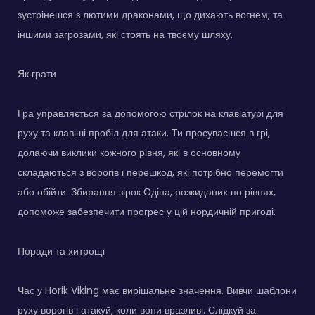
зустрінешся з лютими драконами, що дихають вогнем, та
іншими загрозами, які стоять на твоєму шляху.
Як грати
Гра управляється за допомогою стрілок на клавіатурі для
руху та клавіші пробіл для атаки. Ти просуваєшся в грі,
долаючи виклики кожного рівня, які в основному
складаються з ворогів і перешкод, які потрібно перемогти
або обійти. Збирання зірок Одіна, розкиданих по рівнях,
допоможе забезпечити прогрес у цій нордичній пригоді.
Поради та хитрощі
Час у Horik Viking має вирішальне значення. Вивчи шаблони
руху ворогів і атакуй, коли вони вразливі. Слідкуй за