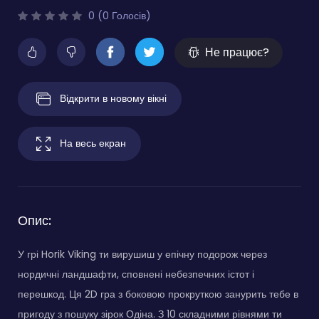
0 (0 Голосів)
Не працює?
Відкрити в новому вікні
На весь екран
Опис:
У грі Horik Viking ти вирушиш у епічну подорож через
нордичні ландшафти, сповнені небезпечних істот і
перешкод. Ця 2D гра з боковою прокруткою занурить тебе в
пригоду з пошуку зірок Одіна. З 10 складними рівнями ти