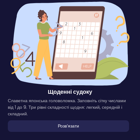
Щоденні судоку
Славетна японська головоломка. Заповніть сітку числами
від 1 до 9. Три рівні складності щодня: легкий, середній і
складний.
Розвʼязати