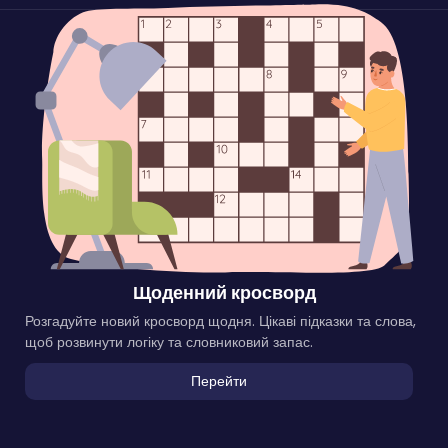
Щоденний кросворд
Розгадуйте новий кросворд щодня. Цікаві підказки та слова,
щоб розвинути логіку та словниковий запас.
Перейти