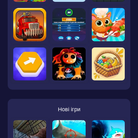
Нові ігри