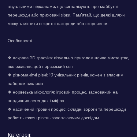
візуальними підказками, що сигналізують про майбутні
перешкоди або приховані зірки. Пам'ятай, що деякі шляхи
можуть містити секретні нагороди або скорочення.
Особливості
❖ яскрава 2D графіка: візуально приголомшливе мистецтво,
яке оживляє цей норвезький світ
❖ різноманітні рівні: 10 унікальних рівнів, кожен з власним
набором викликів
❖ норвезька міфологія: ігровий процес, заснований на
нордичних легендах і міфах
❖ насичений ігровий процес: складні вороги та перешкоди
роблять кожен рівень захоплюючим досвідом
Категорії: