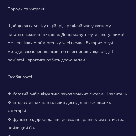
Поради та хитрощі
Щоб досягти успіху в цій грі, приділяй час уважному
читанню кожного питання. Деякі можуть бути підступними!
Не поспішай - обмежень у часі немає. Використовуй
методи виключення, якщо не впевнений у відповіді. І
пам'ятай, практика робить досконалим!
Особливості
❖ багатий вибір візуально захоплюючих вікторин і запитань
❖ інтерактивний навчальний досвід для всіх вікових
категорій
❖ функція лідерборда, що дозволяє гравцям змагатися за
найвищий бал