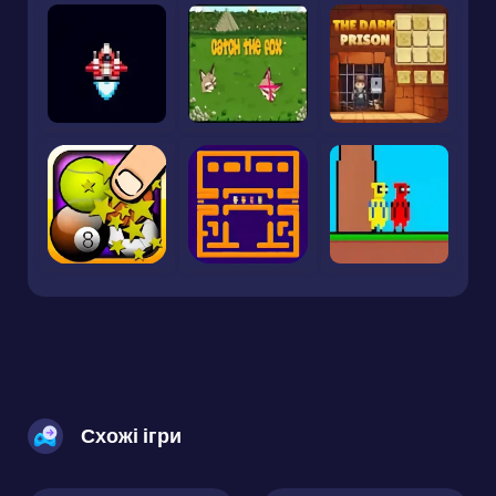
Схожі ігри