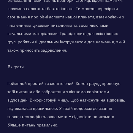
різноманітні теми, такі як прапори, столиці, відомі пам'ятки,
іноземна валюта та багато іншого. Ти можеш перевірити
свої знання про різні аспекти нашої планети, взаємодіючи з
численними цікавими питаннями та захоплюючими
візуальними матеріалами. Гра підходить для всіх вікових
груп, роблячи її ідеальним інструментом для навчання, який
також приносить задоволення.
Як грати
Геймплей простий і захоплюючий. Кожен раунд пропонує
тобі питання або зображення з кількома варіантами
відповідей. Використовуй мишу, щоб натиснути на відповідь,
яку вважаєш правильною. У твоїй подорожі до звання
знавця географії головна мета - відповісти на якомога
більше питань правильно.