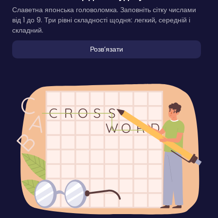
Славетна японська головоломка. Заповніть сітку числами
від 1 до 9. Три рівні складності щодня: легкий, середній і
складний.
Розвʼязати