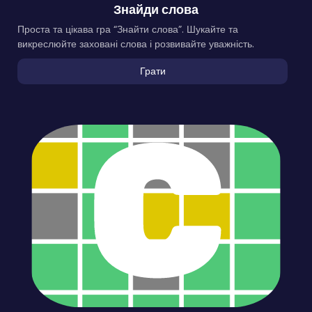
Знайди слова
Проста та цікава гра “Знайти слова”. Шукайте та
викреслюйте заховані слова і розвивайте уважність.
Грати