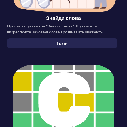
Знайди слова
Проста та цікава гра “Знайти слова”. Шукайте та
викреслюйте заховані слова і розвивайте уважність.
Грати