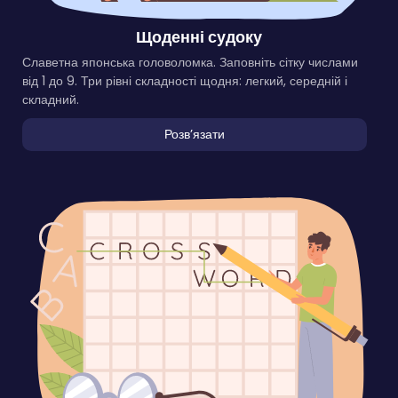
Щоденні судоку
Славетна японська головоломка. Заповніть сітку числами
від 1 до 9. Три рівні складності щодня: легкий, середній і
складний.
Розвʼязати