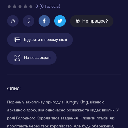
0 (0 Голосів)
Не працює?
Відкрити в новому вікні
На весь екран
Опис:
Поринь у захопливу пригоду з Hungry King, цікавою
аркадною грою, яка одночасно розважає та кидає виклик. У
ролі Голодного Короля твоє завдання - ловити птахів, які
пролітають через твоє королівство. Але будь обережним,