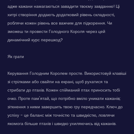
адже кажани намагаються завадити твоєму завданню! Ці
хитрі створіння додають додатковий рівень складності,
роблячи кожен рівень все важчим для підкорення. Чи
зможеш ти провести Голодного Короля через цей
динамічний курс перешкод?
Як грати
Керування Голодним Королем просте. Використовуй клавіші
зі стрілками або свайпи на екрані, щоб рухатися та
стрибати до птахів. Кожен спійманий птах приносить тобі
очко. Проте пам'ятай, що потрібно вміло уникати кажанів;
зіткнення з ними завершить твою гру передчасно. Ключ до
успіху - це баланс між точністю та швидкістю, ловлячи
якомога більше птахів і швидко ухиляючись від кажанів.