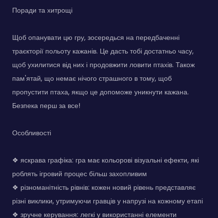
Поради та хитрощі
Щоб опанувати цю гру, зосередься на передбаченні
траєкторії польоту кажанів. Це дасть тобі достатньо часу,
щоб ухилитися від них і продовжити ловити птахів. Також
пам'ятай, що немає нічого страшного в тому, щоб
пропустити птаха, якщо це допоможе уникнути кажана.
Безпека перш за все!
Особливості
❖ яскрава графіка: гра має кольорові візуальні ефекти, які
роблять ігровий процес більш захопливим
❖ різноманітність рівнів: кожен новий рівень представляє
різні виклики, утримуючи гравців у напрузі на кожному етапі
❖ зручне керування: легкі у використанні елементи