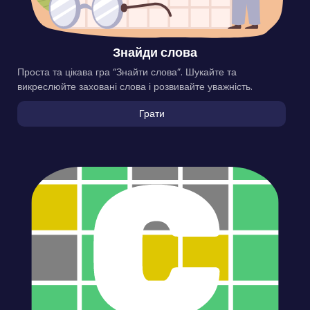
Знайди слова
Проста та цікава гра “Знайти слова”. Шукайте та
викреслюйте заховані слова і розвивайте уважність.
Грати