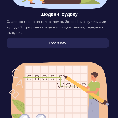
Щоденні судоку
Славетна японська головоломка. Заповніть сітку числами
від 1 до 9. Три рівні складності щодня: легкий, середній і
складний.
Розвʼязати