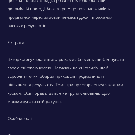
цілі - сніговиків. Швидка реакція є ключовою в цій
динамічній пригоді. Кожна гра - це нова можливість
прорватися через зимовий пейзаж і досягти бажаних
високих результатів.
Як грати
Використовуй клавіші зі стрілками або мишу, щоб керувати
своєю сніговою кулею. Натискай на сніговиків, щоб
заробляти очки. Збирай приховані предмети для
підвищення результату. Темп гри прискорюється з кожним
кроком. Ось порада: цілься на групи сніговиків, щоб
максимізувати свій рахунок.
Особливості