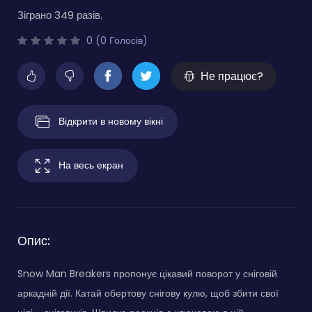
Зіграно 349 разів.
0 (0 Голосів)
Не працює?
Відкрити в новому вікні
На весь екран
Опис:
Snow Man Breakers пропонує цікавий поворот у сніговій
аркадній дії. Катай обертову снігову кулю, щоб збити свої