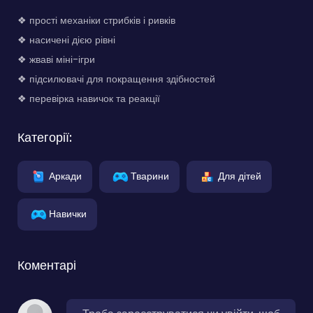
❖ прості механіки стрибків і ривків
❖ насичені дією рівні
❖ жваві міні-ігри
❖ підсилювачі для покращення здібностей
❖ перевірка навичок та реакції
Категорії:
Аркади
Тварини
Для дітей
Навички
Коментарі