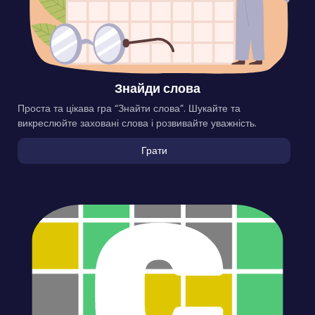
Знайди слова
Проста та цікава гра “Знайти слова”. Шукайте та
викреслюйте заховані слова і розвивайте уважність.
Грати