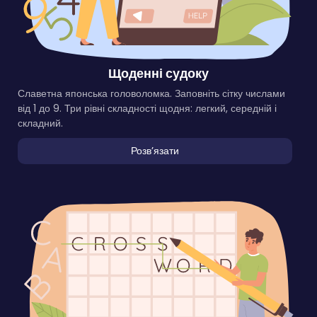
Щоденні судоку
Славетна японська головоломка. Заповніть сітку числами
від 1 до 9. Три рівні складності щодня: легкий, середній і
складний.
Розвʼязати