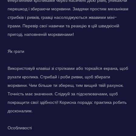
енергійними кроликами через насичені дією рівні, уникаючи
перешкод і збираючи морквини. Завдяки простим механікам
стрибків і ривків, гравці насолоджуються жвавими міні-
іграми. Перевір свої навички та реакцію в цій швидкісній
пригоді, наповненій морквинами!
Як грати
Використовуй клавіші зі стрілками або торкайся екрана, щоб
рухати кролика. Стрибай і роби ривки, щоб збирати
морквини. Чим більше ти збереш, тим вищий твій рахунок.
Точність має значення. Слідкуй за підсилювачами, щоб
покращити свої здібності! Корисна порада: практика робить
досконалим.
Особливості