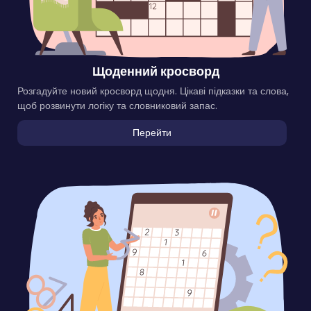
Щоденний кросворд
Розгадуйте новий кросворд щодня. Цікаві підказки та слова,
щоб розвинути логіку та словниковий запас.
Перейти