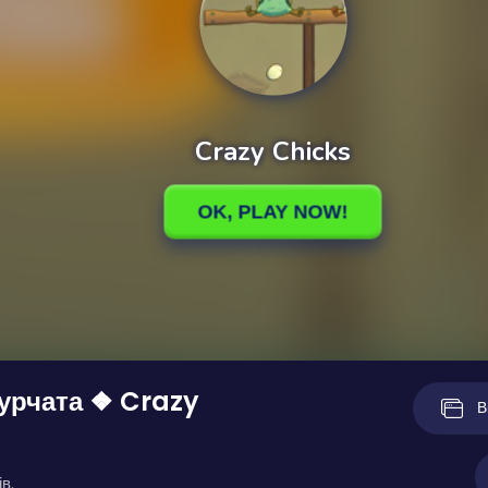
урчата ❖ Crazy
В
в.