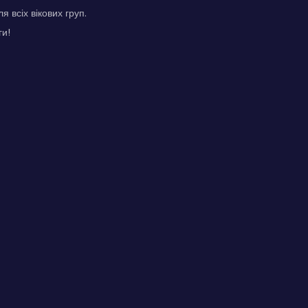
 всіх вікових груп.
ги!