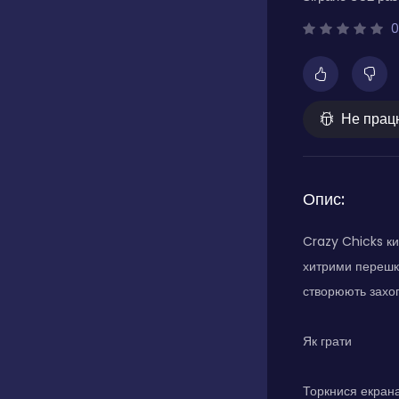
0
Не прац
Опис:
Crazy Chicks ки
хитрими перешко
створюють захоп
Як грати
Торкнися екрана