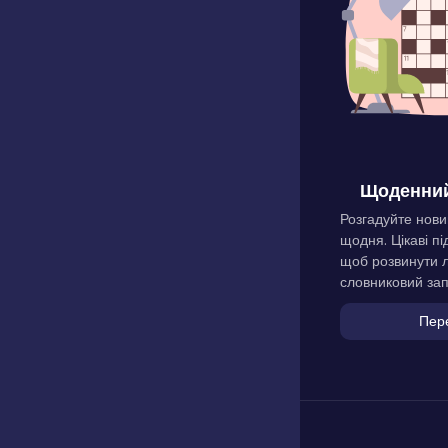
Щоденний
Розгадуйте нови
щодня. Цікаві пі
щоб розвинути л
словниковий зап
Пер