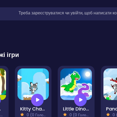
Треба зареєструватися чи увійти, щоб написати к
жі ігри
bbit
Kitty Chase
Little Dino Adventure Returns 2
)
0 (0 Голосів)
0 (0 Голосів)
0 (0