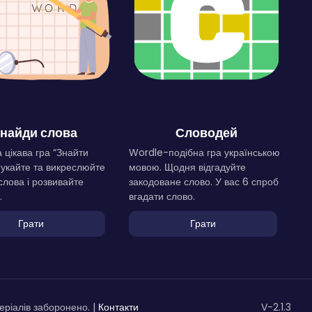
найди слова
Словодей
 цікава гра “Знайти
Wordle-подібна гра українською
Шукайте та викреслюйте
мовою. Щодня відгадуйте
слова і розвивайте
закодоване слово. У вас 6 спроб
.
вгадати слово.
Грати
Грати
ріалів заборонено. |
Контакти
V-2.1.3