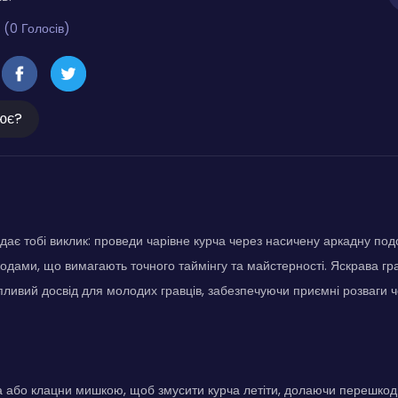
 (0 Голосів)
ює?
дає тобі виклик: проведи чарівне курча через насичену аркадну подо
дами, що вимагають точного таймінгу та майстерності. Яскрава граф
ливий досвід для молодих гравців, забезпечуючи приємні розваги чер
 або клацни мишкою, щоб змусити курча летіти, долаючи перешкоди