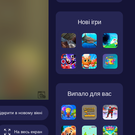
Нові ігри
Випало для вас
ідкрити в новому вікні
На весь екран