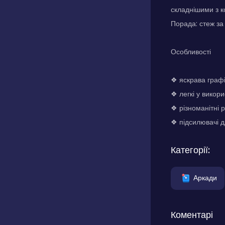
складнішими з к
Порада: стеж за
Особливості
❖ яскрава графі
❖ легкі у викор
❖ різноманітні 
❖ підсилювачі д
Категорії:
Аркади
Коментарі