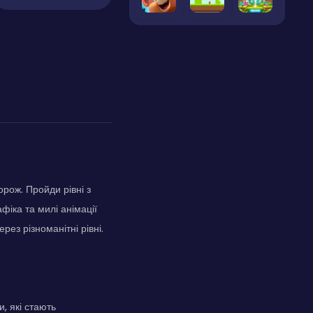
рож. Пройди рівні з
іка та милі анімації
ез різноманітні рівні.
, які стають