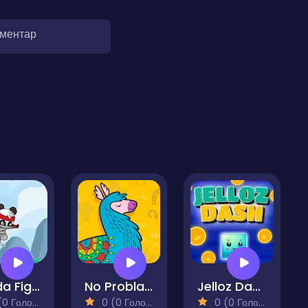
оментар
Panda Fight
No Problamas
Jelloz Dash
 Голосів)
0 (0 Голосів)
0 (0 Голосів)