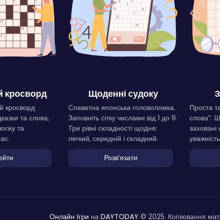
 кросворд
Щоденні судоку
З
й кросворд
Славетна японська головоломка.
Проста та
дказки та слова,
Заповніть сітку числами від 1 до 9.
слова”. 
огіку та
Три рівні складності щодня:
заховані 
ас.
легкий, середній і складний.
уважність
ейти
Розвʼязати
Онлайн Ігри
на
DAYTODAY
© 2025. Копіювання мате