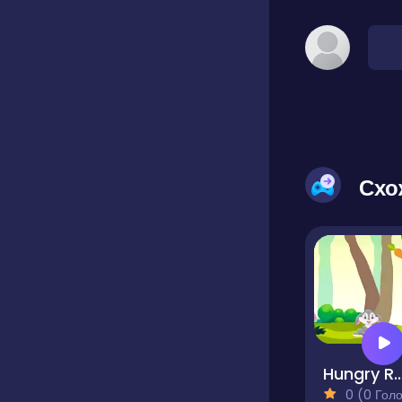
Схо
Hungry Ra
0 (0 Голосів