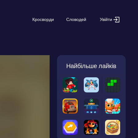
Увійти
Кросворди
Словодей
Найбільше лайків