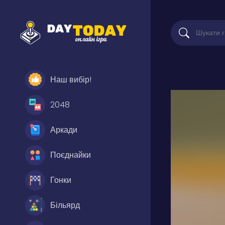
Наш вибір!
2048
Аркади
Поєднайки
Гонки
Більярд