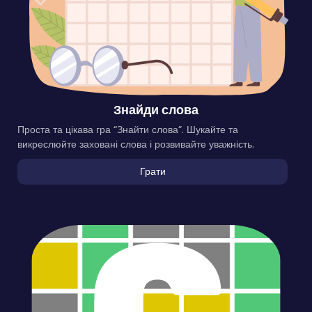
Знайди слова
Проста та цікава гра “Знайти слова”. Шукайте та
викреслюйте заховані слова і розвивайте уважність.
Грати