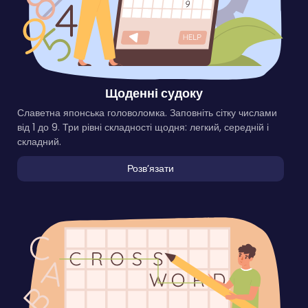
Щоденні судоку
Славетна японська головоломка. Заповніть сітку числами
від 1 до 9. Три рівні складності щодня: легкий, середній і
складний.
Розвʼязати