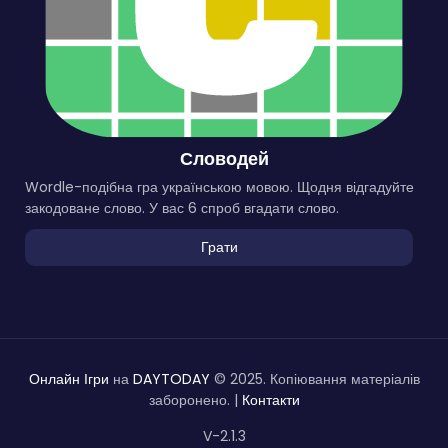
Словодей
Wordle-подібна гра українською мовою. Щодня відгадуйте
закодоване слово. У вас 6 спроб вгадати слово.
Грати
Онлайн Ігри
на
DAYTODAY
© 2025. Копіювання матеріалів
заборонено. |
Контакти
V-2.1.3