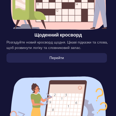
Щоденний кросворд
Розгадуйте новий кросворд щодня. Цікаві підказки та слова,
щоб розвинути логіку та словниковий запас.
Перейти