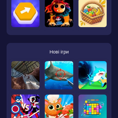
Нові ігри