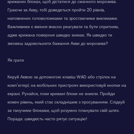
крижаних блоках, щоб дістатися до смачного морозива.
Граючи за Акву, тобі доведеться пройти 20 рівнів,
наповнених головоломками та зростаючими викликами.
Важливими є вміння вчасно реагувати та бути спритним,
адже крижана поверхня швидко зникає. Як швидко ти
зможеш задовольнити бажання Акви до морозива?
Як грати
Керуй Аквою за допомогою клавіш WAD або стрілок на
комп'ютері; на мобільних пристроях використовуй кнопки на
екрані. Рухайся, поки крижані блоки не зникли. Пройди
кожен рівень, який стає складнішим з просуванням. Слідкуй
за танучими блоками, щоб розумно планувати свій шлях.
Порада: швидкість часто рятує ситуацію!