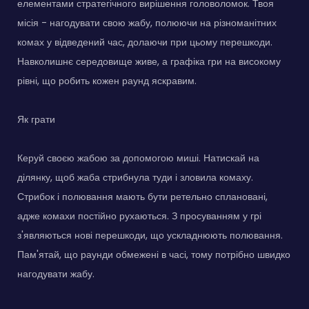
елементами стратегічного вирішення головоломок. Твоя
місія - нагодувати свою жабу, полюючи на різноманітних
комах у відведений час, долаючи при цьому перешкоди.
Навколишнє середовище живе, а графіка гри на високому
рівні, що робить кожен раунд яскравим.
Як грати
Керуй своєю жабою за допомогою миші. Натискай на
ділянку, щоб жаба стрибнула туди і зловила комаху.
Стрибок і полювання мають бути ретельно сплановані,
адже комахи постійно рухаються. З просуванням у грі
з'являються нові перешкоди, що ускладнюють полювання.
Пам'ятай, що раунди обмежені в часі, тому потрібно швидко
нагодувати жабу.