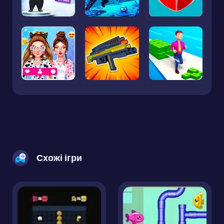
Схожі ігри