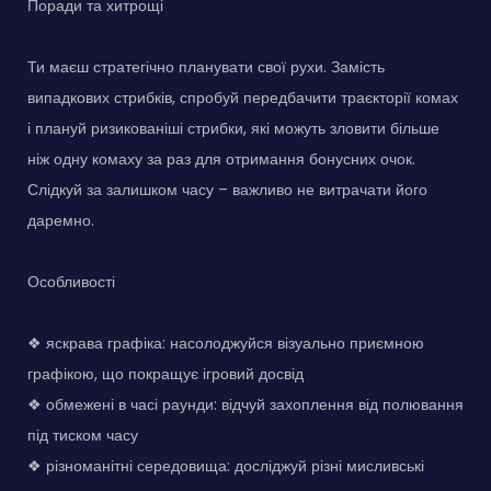
Поради та хитрощі
Ти маєш стратегічно планувати свої рухи. Замість
випадкових стрибків, спробуй передбачити траєкторії комах
і плануй ризикованіші стрибки, які можуть зловити більше
ніж одну комаху за раз для отримання бонусних очок.
Слідкуй за залишком часу – важливо не витрачати його
даремно.
Особливості
❖ яскрава графіка: насолоджуйся візуально приємною
графікою, що покращує ігровий досвід
❖ обмежені в часі раунди: відчуй захоплення від полювання
під тиском часу
❖ різноманітні середовища: досліджуй різні мисливські