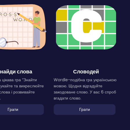
найди слова
Словодей
 цікава гра “Знайти
Wordle-подібна гра українською
Шукайте та викреслюйте
мовою. Щодня відгадуйте
слова і розвивайте
закодоване слово. У вас 6 спроб
.
вгадати слово.
Грати
Грати