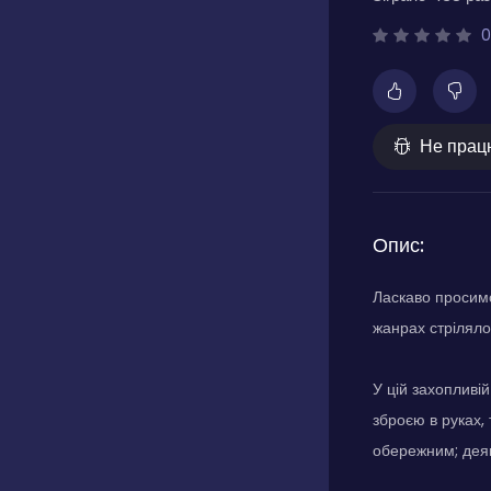
0
Не прац
Опис:
Ласкаво просимо
жанрах стрілялок
У цій захопливі
зброєю в руках,
обережним; деяк