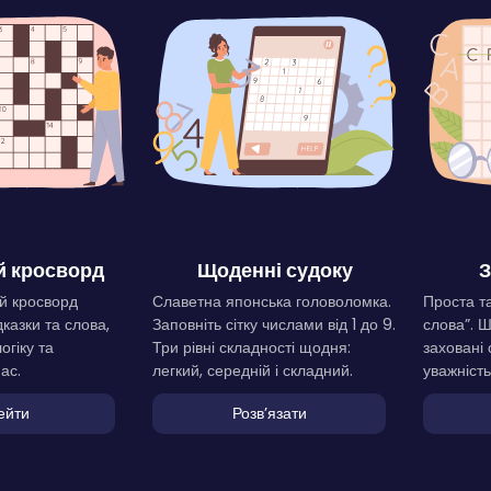
 кросворд
Щоденні судоку
З
й кросворд
Славетна японська головоломка.
Проста та
дказки та слова,
Заповніть сітку числами від 1 до 9.
слова”. 
огіку та
Три рівні складності щодня:
заховані 
ас.
легкий, середній і складний.
уважність
ейти
Розвʼязати