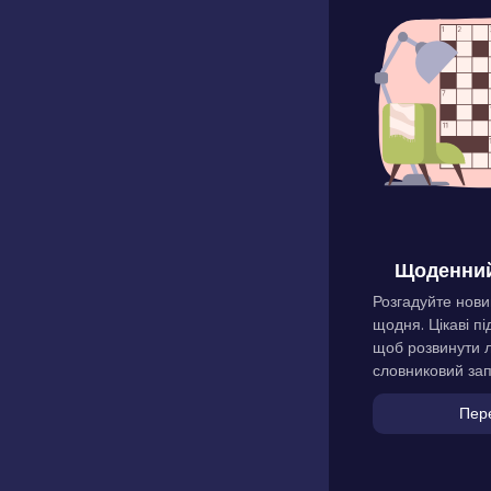
Щоденний
Розгадуйте нови
щодня. Цікаві пі
щоб розвинути л
словниковий зап
Пер