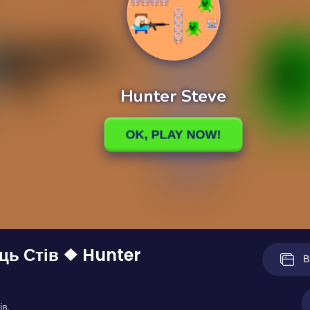
ць Стів ❖ Hunter
В
ів.