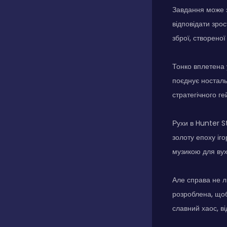
Завдання може з
відповідати зро
зброї, створено
Тонко вплетена 
поєднує носталь
стратегічного г
Рухи в Hunter S
золоту епоху іго
музикою для вух
Але справа не ли
розроблена, щоб
славний хаос, ві