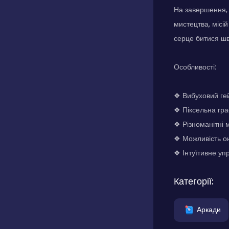
На завершення, 
мистецтва, місі
серце битися шв
Особливості:
❖ Вибуховий ге
❖ Піксельна гра
❖ Різноманітні м
❖ Можливість о
❖ Інтуїтивне уп
Категорії:
Аркади