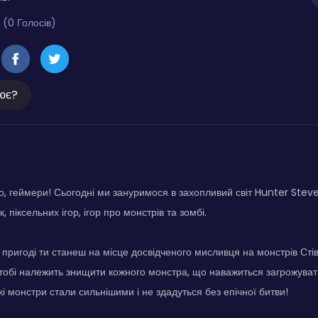
 (0 Голосів)
ює?
, геймери! Сьогодні ми зануримося в захопливий світ Hunter Steve,
, піксельних ігор, ігор про монстрів та зомбі.
й пригоді ти станеш на місце досвідченого мисливця на монстрів Сті
 тобі належить знищити кожного монстра, що наважиться загрожуват
і монстри стали сильнішими і не здадуться без епічної битви!