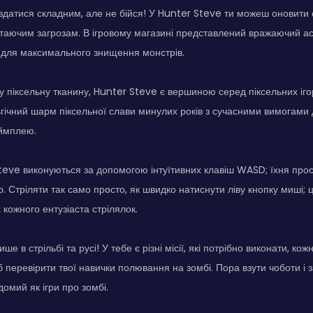
датися складним, але не бійся! У Hunter Steve ти можеш оновити 
стаючим загрозам. В ігровому магазині представлений вражаючий а
ї для максимального знищення монстрів.
у піксельну тканину, Hunter Steve є вершиною серед піксельних іго
гічний шарм піксельної слави минулих років з сучасними вимогами д
еймплею.
teve виконуються за допомогою інтуїтивних клавіш WASD; їхня прос
р. Стріляти так само просто, як швидко натиснути ліву кнопку миші; 
 кожного ентузіаста стрілялок.
ше в стрільбі та русі! У тебе є різні місії, які потрібно виконати, ко
 перевірити твої навички полювання на зомбі. Пора взути чоботи і 
домий як ігри про зомбі.