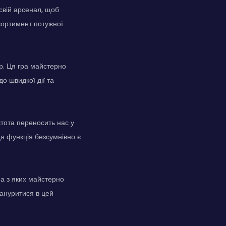
свій арсенал, щоб
сортимент потужної
р. Ця гра майстерно
о швидкої дії та
тота переносить нас у
ця функція безсумнівно є
жна з яких майстерно
зануритися в цей