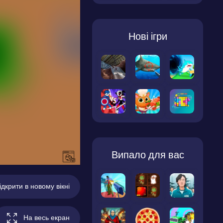
Нові ігри
Випало для вас
ідкрити в новому вікні
На весь екран