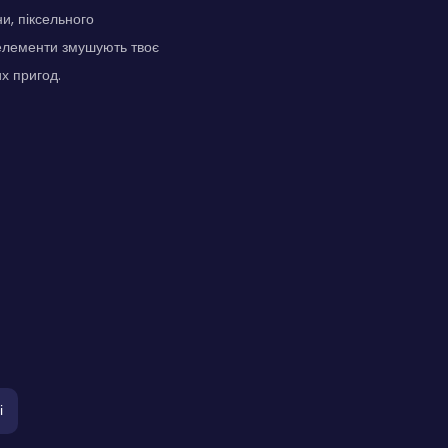
и, піксельного
і елементи змушують твоє
х пригод.
і