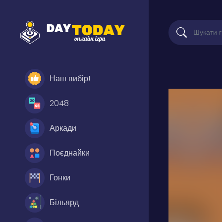
Наш вибір!
2048
Аркади
Поєднайки
Гонки
Більярд