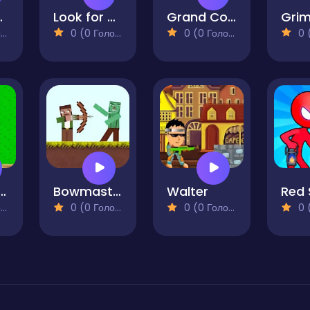
n Boy
Look for Boss
Grand Commander
)
0 (0 Голосів)
0 (0 Голосів)
0 (0
ve Shooter
Bowmastery - Zombies!
Walter
)
0 (0 Голосів)
0 (0 Голосів)
0 (0