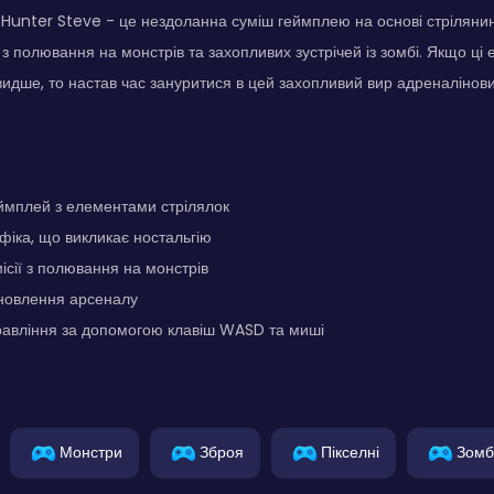
Hunter Steve - це нездоланна суміш геймплею на основі стрілянин
й з полювання на монстрів та захопливих зустрічей із зомбі. Якщо ц
идше, то настав час зануритися в цей захопливий вир адреналінови
ймплей з елементами стрілялок
фіка, що викликає ностальгію
ісії з полювання на монстрів
новлення арсеналу
равління за допомогою клавіш WASD та миші
Монстри
Зброя
Пікселні
Зомб