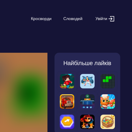
Увійти
Кросворди
Словодей
Найбільше лайків