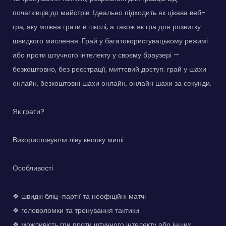
початківців до майстрів. Ідеально підходить як цікава веб-
гра, яку можна грати в школі, а також як гра для розвитку
швидкого мислення. Грай у багатокористувацькому режимі
або проти штучного інтелекту у своєму браузері —
безкоштовно, без реєстрації, миттєвий доступ: грай у шахи
онлайн, безкоштовні шахи онлайн, онлайн шахи за секунди.
Як грати?
Використовуючи ліву кнопку миші
Особливості
❖ швидкі бліц-партії та неофіційні матчі
❖ головоломки та тренування тактики
❖ можливість гри проти штучного інтелекту або інших