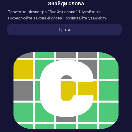
Знайди слова
Проста та цікава гра “Знайти слова”. Шукайте та
викреслюйте заховані слова і розвивайте уважність.
Грати