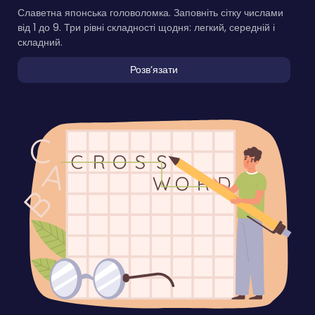
Славетна японська головоломка. Заповніть сітку числами
від 1 до 9. Три рівні складності щодня: легкий, середній і
складний.
Розвʼязати