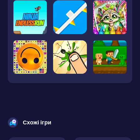
Схожі ігри