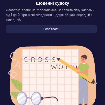
Щоденні судоку
Славетна японська головоломка. Заповніть сітку числами
від 1 до 9. Три рівні складності щодня: легкий, середній і
складний.
Розвʼязати