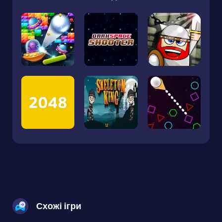
Схожі ігри