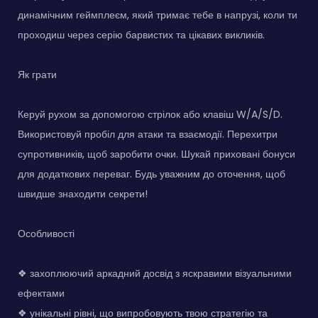
динамічним геймплеєм, який тримає тебе в напрузі, коли ти
проходиш через серію барвистих та цікавих викликів.
Як грати
Керуй рухом за допомогою стрілок або клавіш W/A/S/D.
Використовуй пробіл для атаки та взаємодії. Перехитри
супротивників, щоб заробити очки. Шукай приховані бонуси
для додаткових переваг. Будь уважним до оточення, щоб
швидше знаходити секрети!
Особливості
❖ захоплюючий аркадний досвід з яскравими візуальними
ефектами
❖ унікальні рівні, що випробовують твою стратегію та