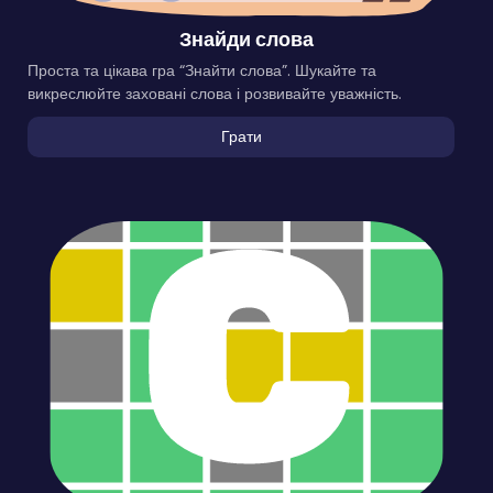
Знайди слова
Проста та цікава гра “Знайти слова”. Шукайте та
викреслюйте заховані слова і розвивайте уважність.
Грати