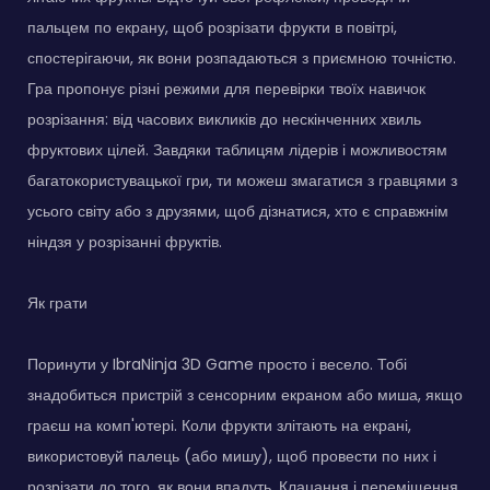
пальцем по екрану, щоб розрізати фрукти в повітрі,
спостерігаючи, як вони розпадаються з приємною точністю.
Гра пропонує різні режими для перевірки твоїх навичок
розрізання: від часових викликів до нескінченних хвиль
фруктових цілей. Завдяки таблицям лідерів і можливостям
багатокористувацької гри, ти можеш змагатися з гравцями з
усього світу або з друзями, щоб дізнатися, хто є справжнім
ніндзя у розрізанні фруктів.
Як грати
Поринути у IbraNinja 3D Game просто і весело. Тобі
знадобиться пристрій з сенсорним екраном або миша, якщо
граєш на комп'ютері. Коли фрукти злітають на екрані,
використовуй палець (або мишу), щоб провести по них і
розрізати до того, як вони впадуть. Клацання і переміщення