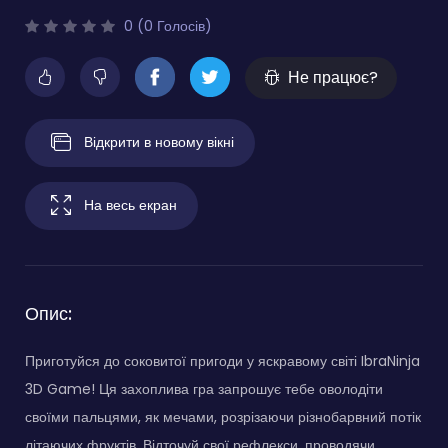
0 (0 Голосів)
Не працює?
Відкрити в новому вікні
На весь екран
Опис:
Приготуйся до соковитої пригоди у яскравому світі IbraNinja
3D Game! Ця захоплива гра запрошує тебе оволодіти
своїми пальцями, як мечами, розрізаючи різнобарвний потік
літаючих фруктів. Відточуй свої рефлекси, проводячи