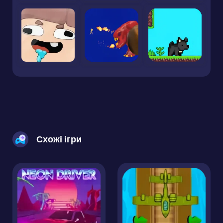
Схожі ігри