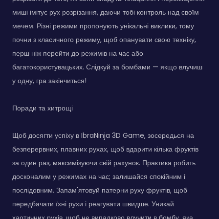
миші імітує рух розрізання, даючи тобі контроль над своїм
мечем. Різні режими пропонують унікальні виклики, тому
почни з класичного режиму, щоб опанувати свою техніку,
перш ніж перейти до режимів на час або
багатокористувацьких. Слідкуй за бомбами — якщо влучиш
у одну, гра закінчиться!
Поради та хитрощі
Щоб досягти успіху в IbraNinja 3D Game, зосередься на
безперервних, плавних рухах, щоб вдарити кілька фруктів
за один раз, максимізуючи свій рахунок. Практика робить
досконалим у режимах на час; залишайся спокійним і
послідовним. Запам'ятовуй патерни руху фруктів, щоб
передбачати їхні рухи і реагувати швидше. Уникай
хаотичних рухів, щоб не випадково влучити в бомбу, яка