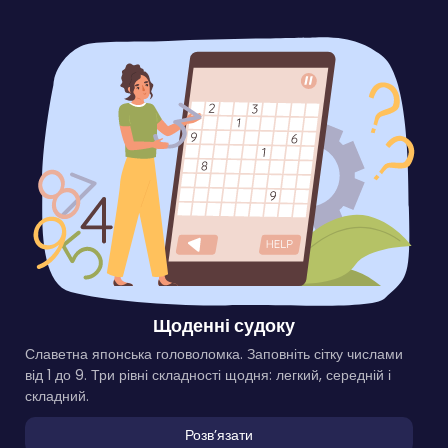
Щоденні судоку
Славетна японська головоломка. Заповніть сітку числами
від 1 до 9. Три рівні складності щодня: легкий, середній і
складний.
Розвʼязати