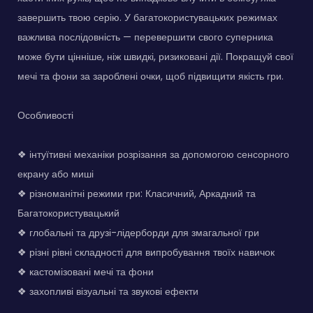
завершить твою серію. У багатокористувацьких режимах
важлива послідовність — перевершити свого суперника
може бути цінніше, ніж швидкі, ризиковані дії. Покращуй свої
мечі та фони за зароблені очки, щоб підвищити якість гри.
Особливості
❖ інтуїтивні механіки розрізання за допомогою сенсорного
екрану або миші
❖ різноманітні режими гри: Класичний, Аркадний та
Багатокористувацький
❖ глобальні та друзі-лідерборди для змагальної гри
❖ різні рівні складності для випробування твоїх навичок
❖ кастомізовані мечі та фони
❖ захопливі візуальні та звукові ефекти