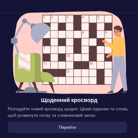
Щоденний кросворд
Розгадуйте новий кросворд щодня. Цікаві підказки та слова,
щоб розвинути логіку та словниковий запас.
Перейти