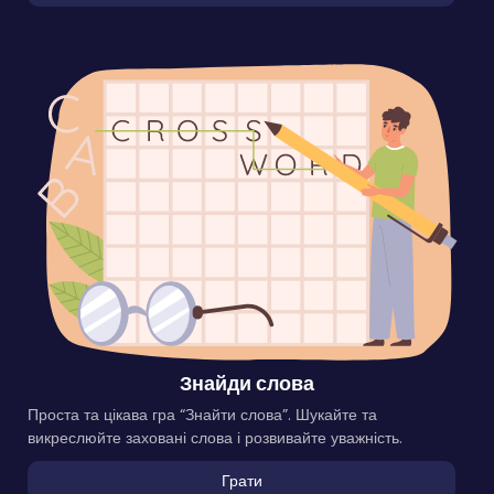
Знайди слова
Проста та цікава гра “Знайти слова”. Шукайте та
викреслюйте заховані слова і розвивайте уважність.
Грати