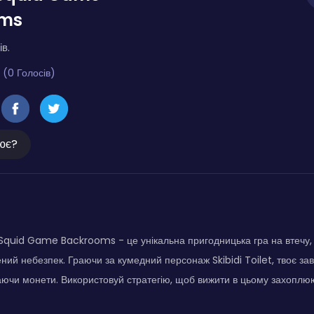
oms
ів.
 (0 Голосів)
ює?
in Squid Game Backrooms - це унікальна пригодницька гра на втечу,
ений небезпек. Граючи за кумедний персонаж Skibidi Toilet, твоє з
аючи монети. Використовуй стратегію, щоб вижити в цьому захопл