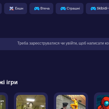
Екшн
Втеча
Страшні
Skibidi
Треба зареєструватися чи увійти, щоб написати к
жі ігри