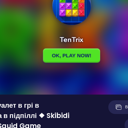
уалет в грі в
В
 в підпіллі ❖ Skibidi
n Squid Game