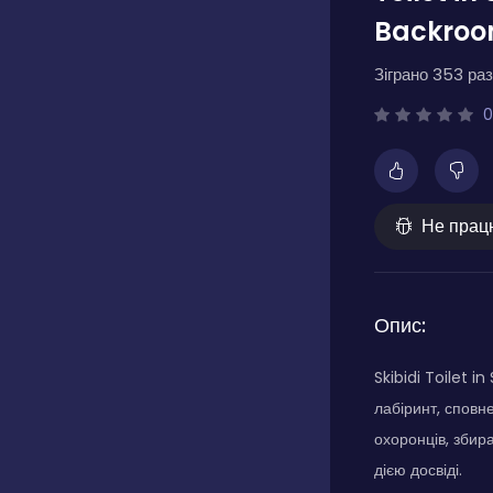
Backro
Зіграно 353 раз
0
Не прац
Опис:
Skibidi Toilet 
лабіринт, сповн
охоронців, збир
дією досвіді.