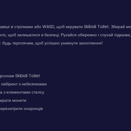
віші зі стрілками або WASD, щоб керувати Skibidi Toilet. Збирай мо
елс, щоб залишатися в безпеці. Рухайся обережно і слухай підказки, 
 будь терплячим, щоб успішно уникнути захоплення!
рсонаж Skibidi Toilet
лабіринт з небезпеками
ра з елементами стелсу
бирати монети
перехитрити охоронців