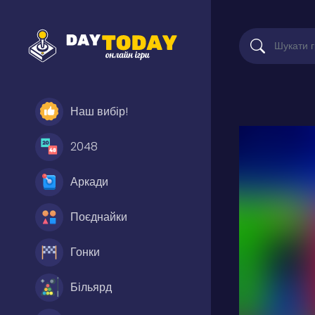
Наш вибір!
2048
Аркади
Поєднайки
Гонки
Більярд