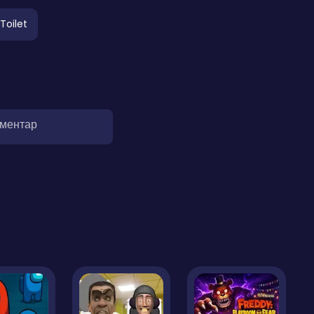
-Toilet
оментар