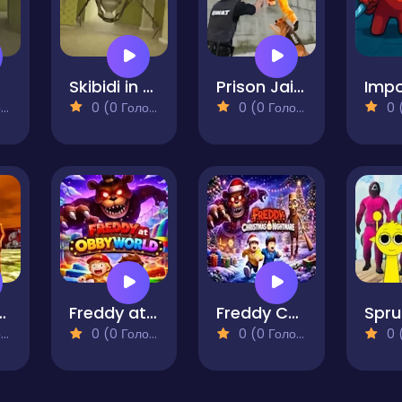
Skibidi in the Backrooms
Prison Jail Escaping Game
)
0 (0 Голосів)
0 (0 Голосів)
0 (0
hur Chase R.E.P.O
Freddy at Obby World
Freddy Christmas Nightmare
)
0 (0 Голосів)
0 (0 Голосів)
0 (0