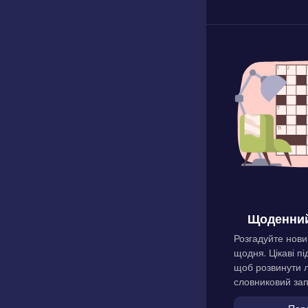
Щоденний
Розгадуйте нови
щодня. Цікаві пі
щоб розвинути л
словниковий зап