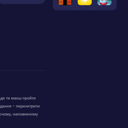
 де ти маєш пройти
авдання - перехитрити
юючому, наповненому