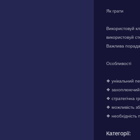
Як грати
Використовуй кла
використовуй ст
Важлива порада:
Особливості
❖ унікальний пе
❖ захоплюючий 
❖ стратегічна г
❖ можливість з
❖ необхідність 
Категорії: