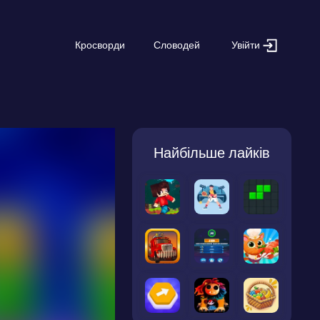
Увійти
Кросворди
Словодей
Найбільше лайків