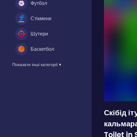
Футбол
Стікмени
Шутери
Баскетбол
Показати інші категорії ▾
Скібід іт
кальмара
Toilet i