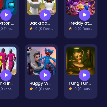
Impostor Among Space
Backrooms Skibidi Toilet Terrors Huggy Wuggy
Freddy at Playroom of Fear
 Голосів)
0 (0 Голосів)
0 (0 Голосів)
Sprunki in Squid Game Chamber
Huggy Wuggy Run From Skibidi Toilet
Tung Tung Sahur at Backrooms
 Голосів)
0 (0 Голосів)
0 (0 Голосів)