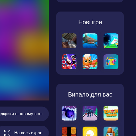
Нові ігри
Випало для вас
ідкрити в новому вікні
На весь екран