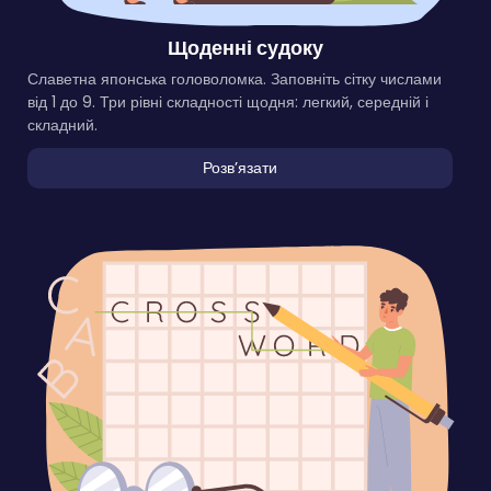
Щоденні судоку
Славетна японська головоломка. Заповніть сітку числами
від 1 до 9. Три рівні складності щодня: легкий, середній і
складний.
Розвʼязати