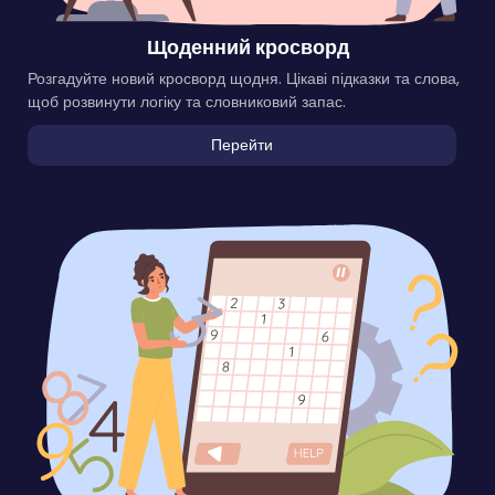
Щоденний кросворд
Розгадуйте новий кросворд щодня. Цікаві підказки та слова,
щоб розвинути логіку та словниковий запас.
Перейти