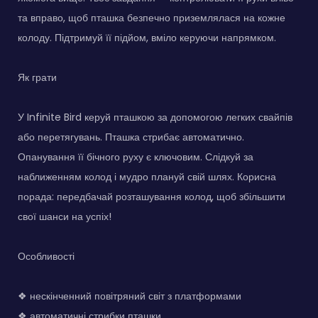
та вправо, щоб пташка безпечно приземлялася на кожне
колоду. Підтримуй її підйом, вміло керуючи напрямком.
Як грати
У Infinite Bird керуй пташкою за допомогою легких свайпів
або перетягувань. Пташка стрибає автоматично.
Опанування її бічного руху є ключовим. Слідкуй за
наближенням колод і мудро плануй свій шлях. Корисна
порада: передбачай розташування колод, щоб збільшити
свої шанси на успіх!
Особливості
❖ нескінченний повітряний світ з платформами
❖ автоматичні стрибки пташки