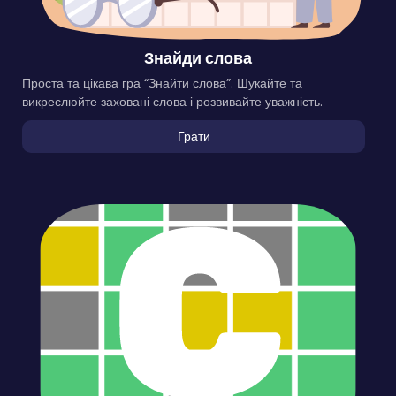
Знайди слова
Проста та цікава гра “Знайти слова”. Шукайте та
викреслюйте заховані слова і розвивайте уважність.
Грати