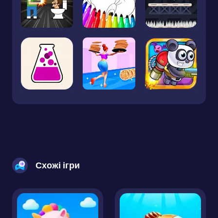
Схожі ігри