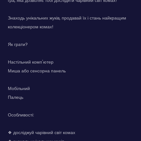
гра, яка дозволяє тобі дослідити чарівний світ комах!
Знаходь унікальних жуків, продавай їх і стань найкращим
колекціонером комах!
Як грати?
Настільний комп'ютер
Миша або сенсорна панель
Мобільний
Палець
Особливості:
❖ досліджуй чарівний світ комах