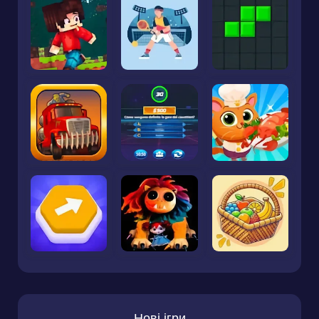
Нові ігри