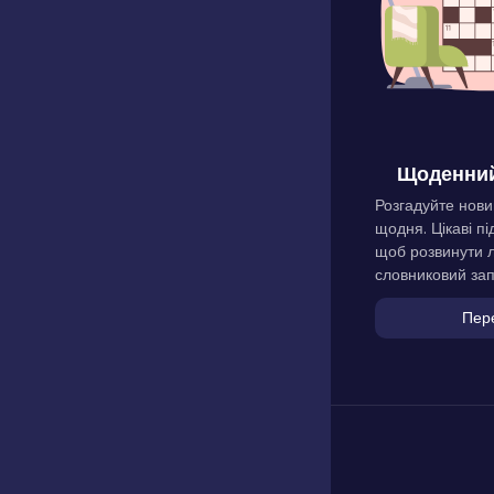
Щоденний
Розгадуйте нови
щодня. Цікаві пі
щоб розвинути л
словниковий зап
Пер