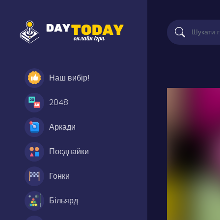
Наш вибір!
2048
Аркади
Поєднайки
Гонки
Більярд