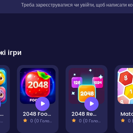
Треба зареєструватися чи увійти, щоб написати к
жі ігри
Merge Fruit Characters
2048 Foodies
2048 Remastered
Mat
)
0 (0 Голосів)
0 (0 Голосів)
0 (0