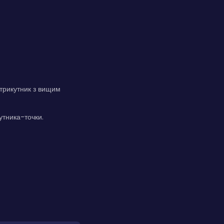
.
трикутник з вищим
утника-точки.