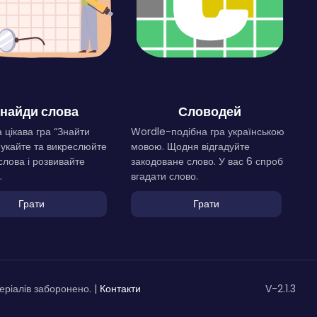
найди слова
Словодей
 цікава гра “Знайти
Wordle-подібна гра українською
Шукайте та викреслюйте
мовою. Щодня відгадуйте
слова і розвивайте
закодоване слово. У вас 6 спроб
.
вгадати слово.
Грати
Грати
ріалів заборонено. |
Контакти
V-2.1.3