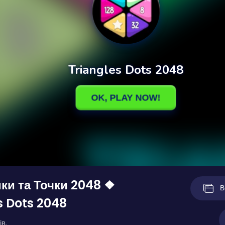
ки та Точки 2048 ❖
В
s Dots 2048
ів.