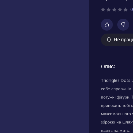
0
Не прац
Опис:
Triangles Dots 
себе справжнім 
потужні фігури.
приносить тобі 
максимального з
зброєю на шляху 
навіть на мить.