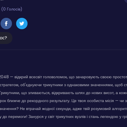
 (0 Голосів)
ює?
2048 — відкрий всесвіт головоломок, що зачаровують своєю простот
стратегом, об'єднуючи трикутники з однаковими значеннями, щоб 
 Трикутники, що зливаються, відкривають шлях до нових висот, а кож
крок ближче до рекордного результату. Це твоя особиста місія — чи
начення? Не втрачай жодної секунди, адже твій розумовий алгори
до перемоги! Занурся у світ трикутних вузлів і стань легендою у грі