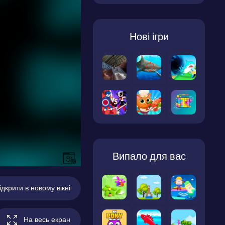
Нові ігри
Випало для вас
ідкрити в новому вікні
На весь екран