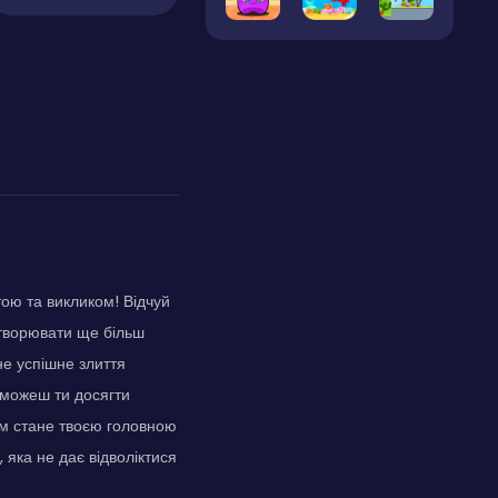
ою та викликом! Відчуй
створювати ще більш
не успішне злиття
 зможеш ти досягти
тм стане твоєю головною
, яка не дає відволіктися