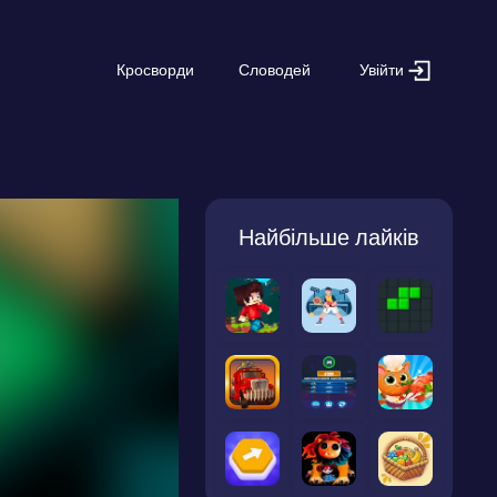
Увійти
Кросворди
Словодей
Найбільше лайків