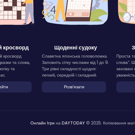
 кросворд
Щоденні судоку
З
й кросворд
Славетна японська головоломка.
Проста та
дказки та слова,
Заповніть сітку числами від 1 до 9.
слова”. 
огіку та
Три рівні складності щодня:
заховані 
ас.
легкий, середній і складний.
уважність
ейти
Розвʼязати
Онлайн Ігри
на
DAYTODAY
© 2025. Копіювання мате