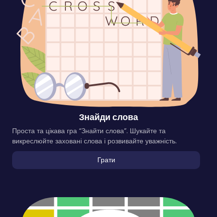
Знайди слова
Проста та цікава гра “Знайти слова”. Шукайте та
викреслюйте заховані слова і розвивайте уважність.
Грати