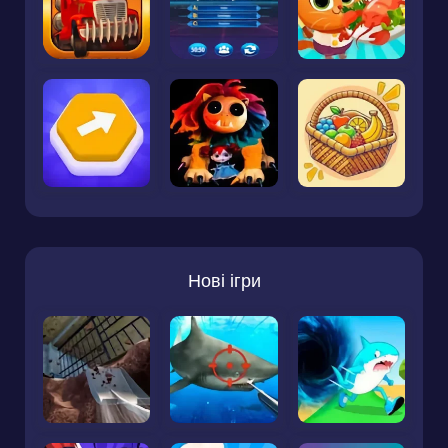
Нові ігри