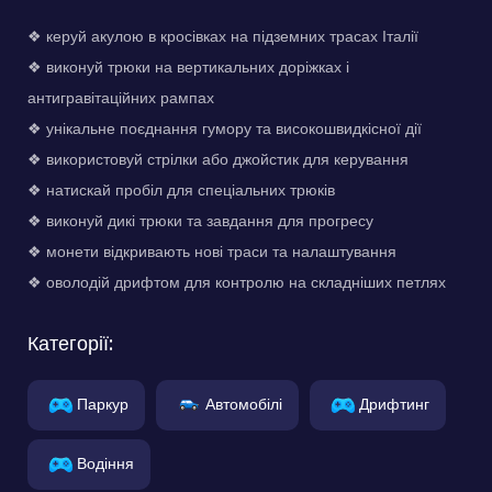
❖ керуй акулою в кросівках на підземних трасах Італії
❖ виконуй трюки на вертикальних доріжках і
антигравітаційних рампах
❖ унікальне поєднання гумору та високошвидкісної дії
❖ використовуй стрілки або джойстик для керування
❖ натискай пробіл для спеціальних трюків
❖ виконуй дикі трюки та завдання для прогресу
❖ монети відкривають нові траси та налаштування
❖ оволодій дрифтом для контролю на складніших петлях
Категорії:
Паркур
Автомобілі
Дрифтинг
Водіння