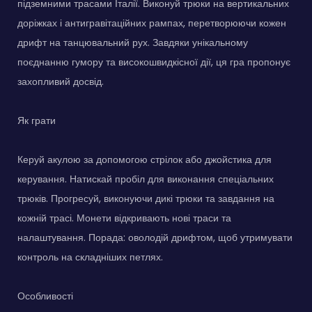
підземними трасами Італії. Виконуй трюки на вертикальних
доріжках і антигравітаційних рампах, перетворюючи кожен
дрифт на танцювальний рух. Завдяки унікальному
поєднанню гумору та високошвидкісної дії, ця гра пропонує
захопливий досвід.
Як грати
Керуй акулою за допомогою стрілок або джойстика для
керування. Натискай пробіл для виконання спеціальних
трюків. Прогресуй, виконуючи дикі трюки та завдання на
кожній трасі. Монети відкривають нові траси та
налаштування. Порада: оволодій дрифтом, щоб утримувати
контроль на складніших петлях.
Особливості