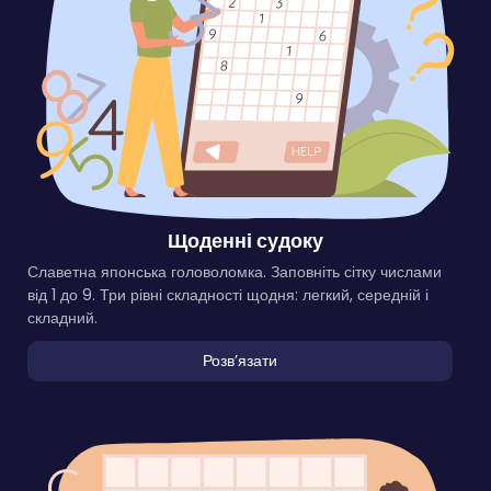
Щоденні судоку
Славетна японська головоломка. Заповніть сітку числами
від 1 до 9. Три рівні складності щодня: легкий, середній і
складний.
Розвʼязати