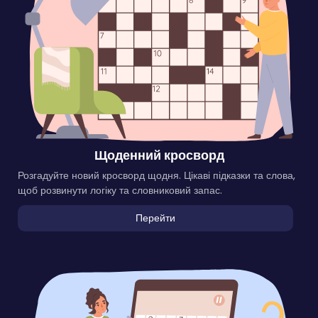
Щоденний кросворд
Розгадуйте новий кросворд щодня. Цікаві підказки та слова,
щоб розвинути логіку та словниковий запас.
Перейти