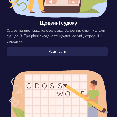
Щоденні судоку
Славетна японська головоломка. Заповніть сітку числами
від 1 до 9. Три рівні складності щодня: легкий, середній і
складний.
Розвʼязати