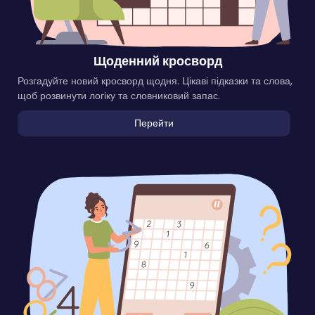
Щоденний кросворд
Розгадуйте новий кросворд щодня. Цікаві підказки та слова,
щоб розвинути логіку та словниковий запас.
Перейти