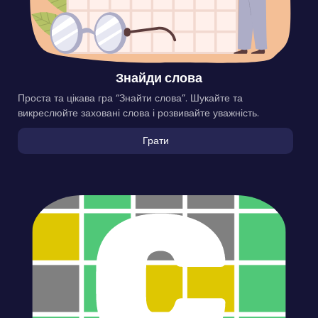
Знайди слова
Проста та цікава гра “Знайти слова”. Шукайте та
викреслюйте заховані слова і розвивайте уважність.
Грати