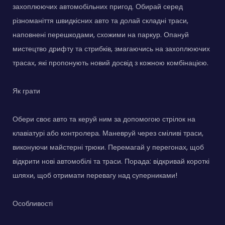
захоплюючих автомобільних пригод. Обирай серед
різноманіття швидкісних авто та долай складні траси,
наповнені перешкодами, схожими на паркур. Опануй
мистецтво дрифту та стрибків, змагаючись на захоплюючих
трасах, які пропонують новий досвід з кожною комбінацією.
Як грати
Обери своє авто та керуй ним за допомогою стрілок на
клавіатурі або контролера. Маневруй через сміливі траси,
виконуючи майстерні трюки. Перемагай у перегонах, щоб
відкрити нові автомобілі та траси. Порада: відкривай короткі
шляхи, щоб отримати перевагу над суперниками!
Особливості