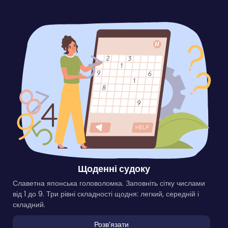
Щоденні судоку
Славетна японська головоломка. Заповніть сітку числами
від 1 до 9. Три рівні складності щодня: легкий, середній і
складний.
Розвʼязати