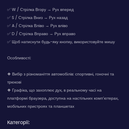
✅ W / Стрілка Вгору → Рух вперед
✅ S / Стрілка Вниз → Рух назад
✅ A / Стрілка Вліво → Рух вліво
✅ D / Стрілка Вправо → Рух вправо
✅ Щоб натиснути будь-яку кнопку, використовуйте мишу
Особливості:
❖ Вибір з різноманіття автомобілів: спортивні, гоночні та
трюкові
❖ Графіка, що захоплює дух, в реальному часі на
платформі браузера, доступна на настільних комп’ютерах,
мобільних пристроях та планшетах
Категорії: