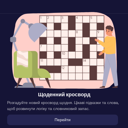
Щоденний кросворд
Розгадуйте новий кросворд щодня. Цікаві підказки та слова,
щоб розвинути логіку та словниковий запас.
Перейти