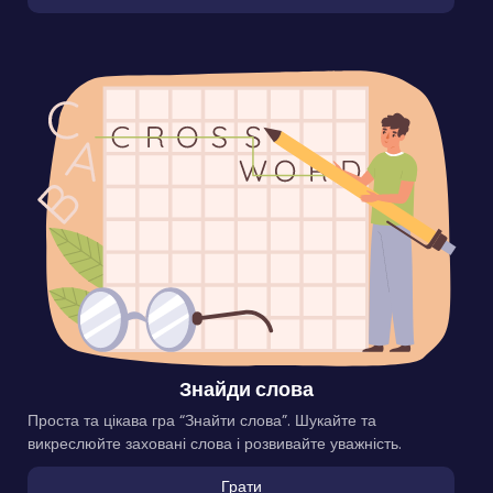
Знайди слова
Проста та цікава гра “Знайти слова”. Шукайте та
викреслюйте заховані слова і розвивайте уважність.
Грати