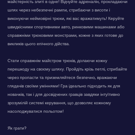
майстерність злиті в одне! Відчуйте адреналін, прокладаючи
шлях через небезпечні рампи, стрибаючи з висоти і
виконуючи неймовірні трюки, які вас вражатимуть! Керуйте
швидкісними спортивними авто, ринковими машинами або
справжніми трюковими монстрами, кожне з яких готове до
викликів цього епічного дійства.
Стати справжнім майстром трюків, долаючи кожну
перешкоду на своєму шляху. Пройдіть крізь петлі, стрибайте
через пропасти та приземляйтеся безпечно, вражаючи
глядачів своїми уміннями! Гра ідеально підходить як для
новачків, так і для досвідчених гравців завдяки інтуїтивно
зрозумілій системі керування, що дозволяє кожному
насолоджуватися польотом!
Як грати?